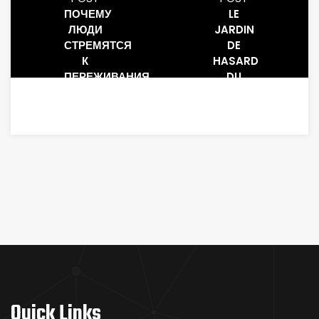
ПОЧЕМУ
LE
ЛЮДИ
JARDIN
СТРЕМЯТСЯ
DE
К
HASARD
ПЕРЕЖИВАНИЯ,
DU
ДАЖЕ
CASINO
КОГДА
PRIVÉ
СУЩЕСТВОВАНИЕ
РАЗМЕРЕННО
Quick Links