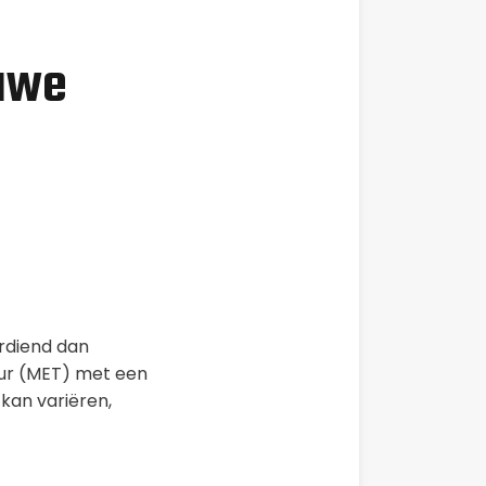
euwe
rdiend dan
uur (MET) met een
 kan variëren,