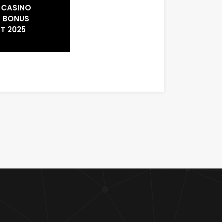
E CASINO
T BONUS
T 2025