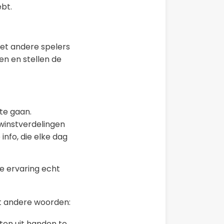
bt.
met andere spelers
en en stellen de
te gaan.
winstverdelingen
info, die elke dag
de ervaring echt
et andere woorden:
sten uit handen te