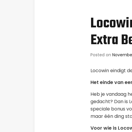
Locowin
Extra B
Posted on
November
Locowin eindigt d
Het einde van ee
Heb je vandaag h
gedacht? Dan is L
speciale bonus vo
maar één ding staa
Voor wie is Loco