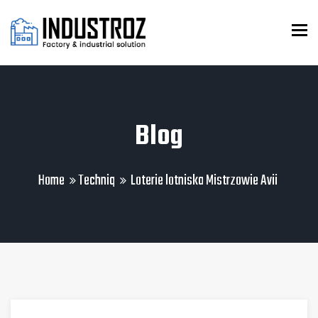
To
Blog
Home
Techniq
Loterie lotniska Mistrzowie Avii