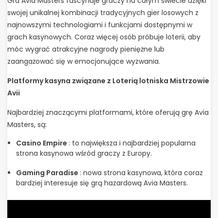
Gra Avia Masters fascynuje graczy na całym świecie dzięki
swojej unikalnej kombinacji tradycyjnych gier losowych z
najnowszymi technologiami i funkcjami dostępnymi w
grach kasynowych. Coraz więcej osób próbuje loterii, aby
móc wygrać atrakcyjne nagrody pieniężne lub
zaangażować się w emocjonujące wyzwania.
Platformy kasyna związane z Loterią lotniska Mistrzowie
Avii
Najbardziej znaczącymi platformami, które oferują grę Avia
Masters, są:
Casino Empire
: to największa i najbardziej popularna
strona kasynowa wśród graczy z Europy.
Gaming Paradise
: nowa strona kasynowa, która coraz
bardziej interesuje się grą hazardową Avia Masters.