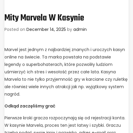
Mity Marvela W Kasynie
Posted on
December 14, 2025
by
admin
Marvel jest jednym z najbardziej znanych i uroczych kasyn
online na świecie. Ta marka powstała na podstawie
legendy o superbohaterach, które pozwoliły ludziom
uśmierzyć ich stres i wesołość przez całe lata. Kasyna
Marvela to nie tylko przyjemność gry w karciane czy ruletkę
ale również wiele innych atrakcji jak np. wyjątkowy system
nagród.
Odkąd zaczęliśmy grać
Pierwsze kroki gracza rozpoczynają się od rejestracji konta.
W kasynie Marvela, proces ten jest łatwy i szybki. Graczu
trzeba podać swoje imię i nazwisko, adres e-mail oraz