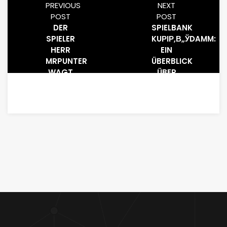
PREVIOUS
NEXT
POST
POST
DER
SPIELBANK
SPIELER
KUРІР‚В„ЎDAMM:
HERR
EIN
MRPUNTER
ÜBERBLICK
WAGT
ÜBER
SEIN
DEN
GLÜCK
ERFOLG
BEIM
DER
AUTOMATEN
GLÜCKSSPIELE
SLOTS
IN
BERLIN