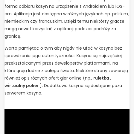
forma odbioru kasyn na urządzenie z Android’em lub iOS-
em. Aplikacja jest dostępna w różnych językach np. polskim,
niemieckim czy francuskim. Dzięki temu niektórzy gracze
mogą nawet korzystać z aplikacji podczas podróży za
granicę.
Warto pamiętać o tym aby nigdy nie ufać w kasyno bez
sprawdzenia jego autentyczności. Kasyna są najczęściej
przekształcanymi przez deweloperów platformami, na
które grają ludzie z całego świata. Niektóre strony zawierają
również opis różnych ofert gier online (np.,
ruletka
,
wirtualny poker
). Dodatkowo kasyna są dostępne poza
serwerem kasyna.