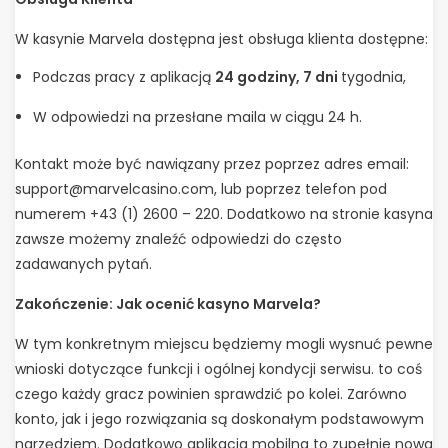
W kasynie Marvela dostępna jest obsługa klienta dostępne:
Podczas pracy z aplikacją
24 godziny, 7 dni
tygodnia,
W odpowiedzi na przesłane maila w ciągu 24 h.
Kontakt może być nawiązany przez poprzez adres email:
support@marvelcasino.com, lub poprzez telefon pod
numerem +43 (1) 2600 – 220. Dodatkowo na stronie kasyna
zawsze możemy znaleźć odpowiedzi do często
zadawanych pytań.
Zakończenie: Jak ocenić kasyno Marvela?
W tym konkretnym miejscu będziemy mogli wysnuć pewne
wnioski dotyczące funkcji i ogólnej kondycji serwisu.
to coś
czego każdy gracz powinien sprawdzić po kolei. Zarówno
konto, jak i jego rozwiązania są doskonałym podstawowym
narzędziem. Dodatkowo aplikacja mobilna to zupełnie nowa