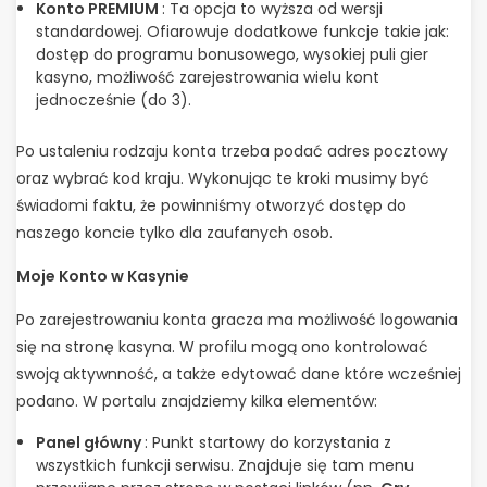
Konto PREMIUM
: Ta opcja to wyższa od wersji
standardowej. Ofiarowuje dodatkowe funkcje takie jak:
dostęp do programu bonusowego, wysokiej puli gier
kasyno, możliwość zarejestrowania wielu kont
jednocześnie (do 3).
Po ustaleniu rodzaju konta trzeba podać adres pocztowy
oraz wybrać kod kraju. Wykonując te kroki musimy być
świadomi faktu, że powinniśmy otworzyć dostęp do
naszego koncie tylko dla zaufanych osob.
Moje Konto w Kasynie
Po zarejestrowaniu konta gracza ma możliwość logowania
się na stronę kasyna. W profilu mogą ono kontrolować
swoją aktywnność, a także edytować dane które wcześniej
podano. W portalu znajdziemy kilka elementów:
Panel główny
: Punkt startowy do korzystania z
wszystkich funkcji serwisu. Znajduje się tam menu