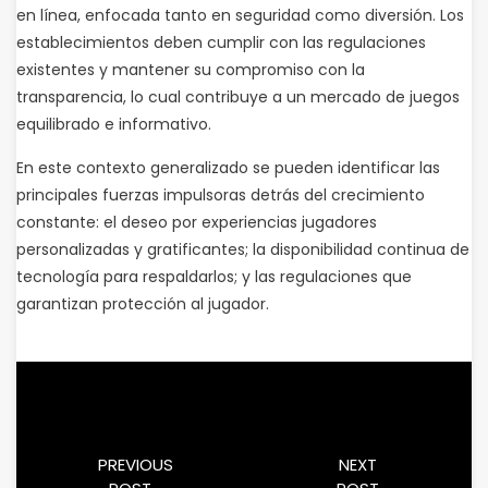
en línea, enfocada tanto en seguridad como diversión. Los
establecimientos deben cumplir con las regulaciones
existentes y mantener su compromiso con la
transparencia, lo cual contribuye a un mercado de juegos
equilibrado e informativo.
En este contexto generalizado se pueden identificar las
principales fuerzas impulsoras detrás del crecimiento
constante: el deseo por experiencias jugadores
personalizadas y gratificantes; la disponibilidad continua de
tecnología para respaldarlos; y las regulaciones que
garantizan protección al jugador.
PREVIOUS
NEXT