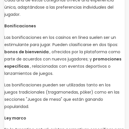
Cada una de estas categorías ofrece una experiencia
única, adaptándose a las preferencias individuales del
jugador.
Bonificaciones
Las bonificaciones en los casinos en línea suelen ser un
estimulante para jugar. Pueden clasificarse en dos tipos:
bonos de bienvenida
, ofrecidos por la plataforma como
parte de acuerdos con nuevos jugadores; y
promociones
específicas
, relacionadas con eventos deportivos o
lanzamientos de juegos.
Las bonificaciones pueden ser utilizadas tanto en los
juegos tradicionales (tragamonedas, póker) como en las
secciones "Juegos de mesa" que están ganando
popularidad.
Ley marco