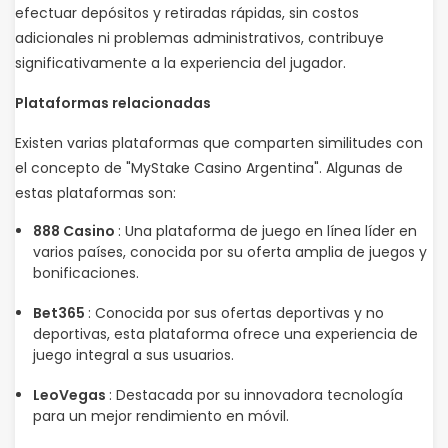
efectuar depósitos y retiradas rápidas, sin costos
adicionales ni problemas administrativos, contribuye
significativamente a la experiencia del jugador.
Plataformas relacionadas
Existen varias plataformas que comparten similitudes con
el concepto de "MyStake Casino Argentina". Algunas de
estas plataformas son:
888 Casino
: Una plataforma de juego en línea líder en
varios países, conocida por su oferta amplia de juegos y
bonificaciones.
Bet365
: Conocida por sus ofertas deportivas y no
deportivas, esta plataforma ofrece una experiencia de
juego integral a sus usuarios.
LeoVegas
: Destacada por su innovadora tecnología
para un mejor rendimiento en móvil.