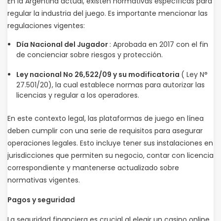
En la Argentina actual, existen normativas específicas para
regular la industria del juego. Es importante mencionar las
regulaciones vigentes:
Día Nacional del Jugador
: Aprobada en 2017 con el fin
de concienciar sobre riesgos y protección.
Ley nacional No 26,522/09 y su modificatoria
( Ley N°
27.501/20), la cual establece normas para autorizar las
licencias y regular a los operadores.
En este contexto legal, las plataformas de juego en línea
deben cumplir con una serie de requisitos para asegurar
operaciones legales. Esto incluye tener sus instalaciones en
jurisdicciones que permiten su negocio, contar con licencia
correspondiente y mantenerse actualizado sobre
normativas vigentes.
Pagos y seguridad
La seguridad financiera es crucial al elegir un casino online.