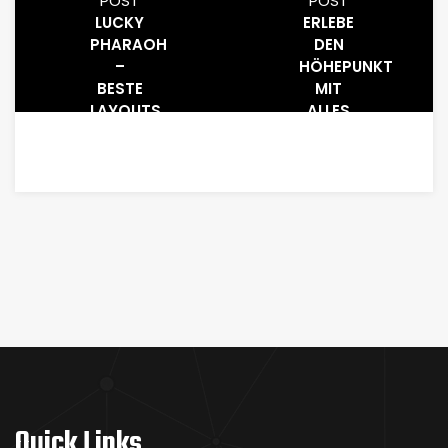
POST
POST
LUCKY
ERLEBE
PHARAOH
DEN
–
HÖHEPUNKT
BESTE
MIT
LAYOUTS
ALLES
FÜR
SPITZE
EFFIZIENTES
SLOT:
SPIELEN
EIN
LEBEN
LANG
JACKPOTS!
Quick Links