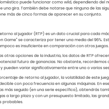
doméstico puede funcionar como wild, dependiendo del n
 una gira. También debe notarse que ninguna de las sigu
ene más de cinco formas de aparecer en su conjunto.
retorno al jugador (RTP) es un dato crucial para cada má
n Game" se caracteriza por tener una media del 96%. Est
ampoco es insuficiente en comparación con otros juegos.
s otras opciones de la industria, los datos de RTP ofrecen
potencial futuro de ganancias. No obstante, recordemos 
 pueden variar significativamente entre uno o varios sesi
orcentaje de retorno al jugador, la volatilidad de este jue
decible con poca frecuencia en algunas máquinas. En esen
as más seguido (en una serie específica), obtendrás ta
gas a largo plazo y con un presupuesto limitado, las grand
 probables.