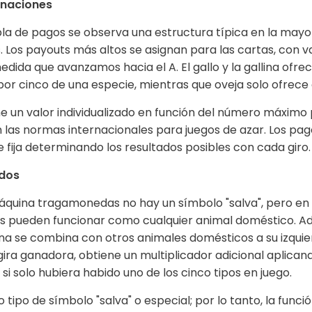
naciones
abla de pagos se observa una estructura típica en la mayor
Los payouts más altos se asignan para las cartas, con v
ida que avanzamos hacia el A. El gallo y la gallina ofrec
r cinco de una especie, mientras que oveja solo ofrece c
e un valor individualizado en función del número máximo 
 las normas internacionales para juegos de azar. Los pa
 fija determinando los resultados posibles con cada giro.
ados
quina tragamonedas no hay un símbolo "salva", pero en l
ras pueden funcionar como cualquier animal doméstico. 
llina se combina con otros animales domésticos a su izqui
gira ganadora, obtiene un multiplicador adicional aplican
i solo hubiera habido uno de los cinco tipos en juego.
 tipo de símbolo "salva" o especial; por lo tanto, la funci