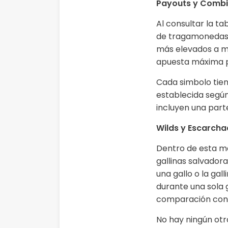
Payouts y Combi
Al consultar la t
de tragamonedas. 
más elevados a med
apuesta máxima po
Cada simbolo tien
establecida según
incluyen una parte
Wilds y Escarch
Dentro de esta má
gallinas salvado
una gallo o la ga
durante una sola 
comparación con s
No hay ningún otro