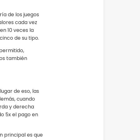
ía de los juegos
alores cada vez
en 10 veces la
inco de su tipo.
permitido,
gos también
ugar de eso, las
Además, cuando
erda y derecha
do 5x el pago en
ón principal es que