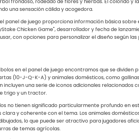
bol frondoso, rodeado de flores y hierbas. El colorido y l
ndo una sensación cálida y acogedora.
del panel de juego proporciona información básica sobre e
yStake Chicken Game", desarrollador y fecha de lanzamie
e usar, con opciones para personalizar el diseño según las
ímbolos en el panel de juego encontramos que se dividen 
artas (10-J-Q-K-A) y animales domésticos, como gallinas, 
n incluyen una serie de iconos adicionales relacionados c
e trigo y un tractor.
os no tienen significado particularmente profundo en est
 clara y coherente con el tema. Los animales doméstico
bujados, lo que puede ser atractivo para jugadores afici
rras de temas agrícolas.