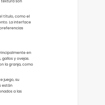
a textura son
l título, como el
nto. La interface
 preferencias
principalmente en
gallos y ovejas.
on la granja, como
e juego, su
s están
onados a las