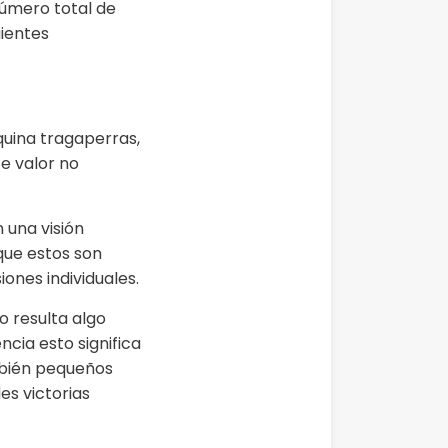
úmero total de
ientes
quina tragaperras,
e valor no
 una visión
que estos son
ones individuales.
go resulta algo
cia esto significa
mbién pequeños
es victorias