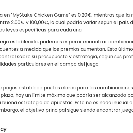
a en "MyStake Chicken Game" es 0.20€, mientras que la
tre 2,00€ y 100,00€, lo cual podría variar según el país d
las leyes específicas para cada una.
juego establecido, podemos esperar encontrar combinac
uentes a medida que los premios aumentan. Esto último 
control sobre su presupuesto y estrategia, según sus pre
ilidades particulares en el campo del juego.
de pagos establece pautas claras para las combinacione
 plazo, hay un límite máximo que podría ser alcanzado po
 buena estrategia de apuestas. Esto no es nada inusual 
embargo, el objetivo principal sigue siendo encontrar jue
lay