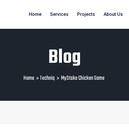
Home
Services
Projects
About Us
Blog
Home
Techniq
MyStake Chicken Game