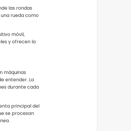
nde las rondas
ar una rueda como
tivo móvil,
es y ofrecen la
con máquinas
de entender. La
ones durante cada
nta principal del
que se procesan
ínea.