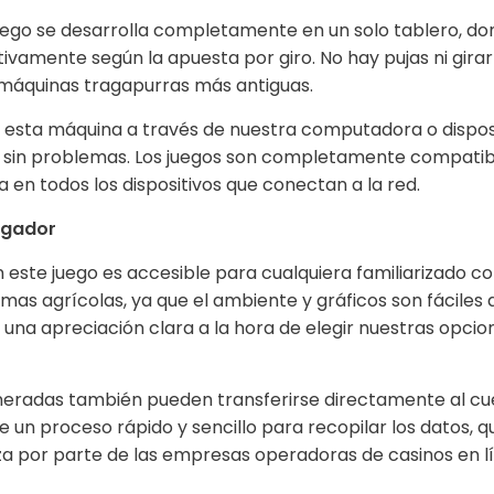
ego se desarrolla completamente en un solo tablero, do
vamente según la apuesta por giro. No hay pujas ni gir
máquinas tragapurras más antiguas.
 esta máquina a través de nuestra computadora o disposi
sin problemas. Los juegos son completamente compatibl
 en todos los dispositivos que conectan a la red.
jugador
n este juego es accesible para cualquiera familiarizado 
mas agrícolas, ya que el ambiente y gráficos son fáciles 
 una apreciación clara a la hora de elegir nuestras opci
eradas también pueden transferirse directamente al cue
e un proceso rápido y sencillo para recopilar los datos, 
za por parte de las empresas operadoras de casinos en l