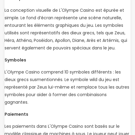
La conception visuelle de L'Olympe Casino est épurée et
simple. Le fond d’écran représente une scène naturelle,
entourant les éléments graphiques du jeu. Les symboles
utilisés sont représentatifs des dieux grecs, tels que Zeus,
Héra, Athéna, Poséidon, Apollon, Diane, Arès et Artémis, qui
servent également de pouvoirs spéciaux dans le jeu.
Symboles
L'Olympe Casino comprend 10 symboles différents : les
dieux grecs susmentionnés. Le symbole wild du jeu est
représenté par Zeus lui-même et remplace tous les autres
symboles pour aider à former des combinaisons
gagnantes.
Paiements
Les paiements dans L'Olympe Casino sont basés sur le
modèle classique de machines à sous. Le joueur peut jouer