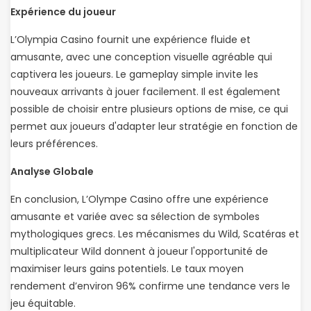
Expérience du joueur
L’Olympia Casino fournit une expérience fluide et
amusante, avec une conception visuelle agréable qui
captivera les joueurs. Le gameplay simple invite les
nouveaux arrivants à jouer facilement. Il est également
possible de choisir entre plusieurs options de mise, ce qui
permet aux joueurs d'adapter leur stratégie en fonction de
leurs préférences.
Analyse Globale
En conclusion, L’Olympe Casino offre une expérience
amusante et variée avec sa sélection de symboles
mythologiques grecs. Les mécanismes du Wild, Scatéras et
multiplicateur Wild donnent à joueur l'opportunité de
maximiser leurs gains potentiels. Le taux moyen
rendement d’environ 96% confirme une tendance vers le
jeu équitable.