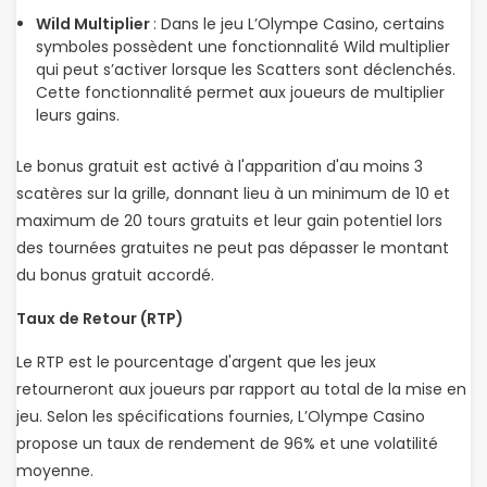
Wild Multiplier
: Dans le jeu L’Olympe Casino, certains
symboles possèdent une fonctionnalité Wild multiplier
qui peut s’activer lorsque les Scatters sont déclenchés.
Cette fonctionnalité permet aux joueurs de multiplier
leurs gains.
Le bonus gratuit est activé à l'apparition d'au moins 3
scatères sur la grille, donnant lieu à un minimum de 10 et
maximum de 20 tours gratuits et leur gain potentiel lors
des tournées gratuites ne peut pas dépasser le montant
du bonus gratuit accordé.
Taux de Retour (RTP)
Le RTP est le pourcentage d'argent que les jeux
retourneront aux joueurs par rapport au total de la mise en
jeu. Selon les spécifications fournies, L’Olympe Casino
propose un taux de rendement de 96% et une volatilité
moyenne.