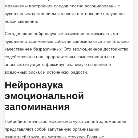
механизмы построения следов плотно ассоциированы с
чувственным состоянием человека в мгновение получения
новой сведений.
Сегодняшние нейронаучные изыскания показывают, что
чувственно заряженные события запоминаются значительно
качественнее безразличных. Это эволюционное достоинство
содействовало наш прародителям самосохраняться в
опасных ситуациях, фиксируя значимую сведения о
возможных рисках и источниках радости.
Нейронаука
эмоциональной
запоминания
Нейробиологические механизмы чувственной запоминания
представляют собой запутанную организацию
взаимодействующих мозговых структур. Главные