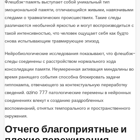
Флешбэк-память выступает собой уникальный тип
эмоциональной памяти, отличающийся живыми, навязчивыми
следами о травматических происшествиях. Такие следы
различаются необычной яркостью и могут воспроизводиться с
такой интенсивностью, что человек ощущает себя как будто
снова испытывающим травмирующее эпизод.
Нейробиологические исследования показывают, что флешбэк-
следы соединены с расстройством нормального хода
консолидации памяти. Неумеренная активация миндалины во
время ранящего события способна блокировать задачи
гиппокампа, отвечающего за контекстуальную переработку
сведений. azino 777 патологические перемены в нейронных
соединениях влекут к созданию раздробленных
воспоминаний, отнятых темпорального и пространственного
окружения.
Отчего благоприятные и