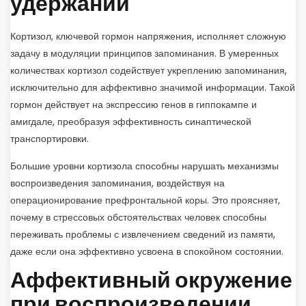
удержании
Кортизол, ключевой гормон напряжения, исполняет сложную
задачу в модуляции принципов запоминания. В умеренных
количествах кортизол содействует укреплению запоминания,
исключительно для аффективно значимой информации. Такой
гормон действует на экспрессию генов в гиппокампе и
амигдале, преобразуя эффективность синаптической
транспортировки.
Большие уровни кортизола способны нарушать механизмы
воспроизведения запоминания, воздействуя на
операционирование префронтальной коры. Это проясняет,
почему в стрессовых обстоятельствах человек способны
переживать проблемы с извлечением сведений из памяти,
даже если она эффективно усвоена в спокойном состоянии.
Аффективный окружение