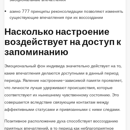
азино 777 принципы реконсолидации позволяют изменять
существующие впечатления при их воссоздании
Насколько настроение
воздействует на доступ к
запоминанию
Эмоциональный фон индивида значительно действует на то,
какие впечатления делаются доступными в данный период
периода. Явление настроение-зависимой памяти проявляет,
что личности лучше удерживают происшествия, которые
соответствуют их нынешнему чувственному состоянию. Это
совершается вследствие связующим контактам между
аффективными статусами и привязанными с ними следами.
Позитивное расположение духа способствует воссозданию
приятных впечатлений, в то период как неблагоприятное