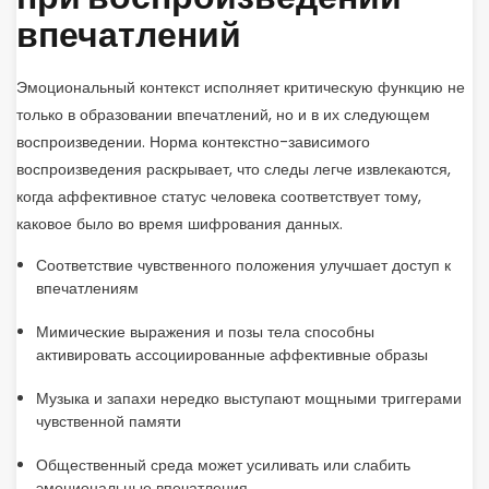
при воспроизведении
впечатлений
Эмоциональный контекст исполняет критическую функцию не
только в образовании впечатлений, но и в их следующем
воспроизведении. Норма контекстно-зависимого
воспроизведения раскрывает, что следы легче извлекаются,
когда аффективное статус человека соответствует тому,
каковое было во время шифрования данных.
Соответствие чувственного положения улучшает доступ к
впечатлениям
Мимические выражения и позы тела способны
активировать ассоциированные аффективные образы
Музыка и запахи нередко выступают мощными триггерами
чувственной памяти
Общественный среда может усиливать или слабить
эмоциональные впечатления