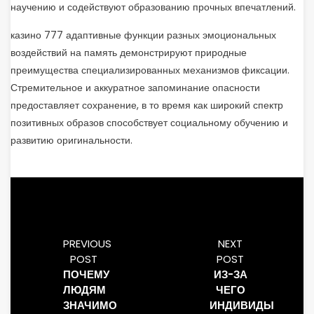
научению и содействуют образованию прочных впечатлений.
казино 777 адаптивные функции разных эмоциональных
воздействий на память демонстрируют природные
преимущества специализированных механизмов фиксации.
Стремительное и аккуратное запоминание опасности
предоставляет сохранение, в то время как широкий спектр
позитивных образов способствует социальному обучению и
развитию оригинальности.
PREVIOUS
NEXT
POST
POST
ПОЧЕМУ
ИЗ-ЗА
ЛЮДЯМ
ЧЕГО
ЗНАЧИМО
ИНДИВИДЫ