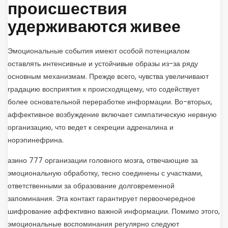
происшествия
удерживаются живее
Эмоциональные события имеют особой потенциалом
оставлять интенсивные и устойчивые образы из-за ряду
основным механизмам. Прежде всего, чувства увеличивают
градацию восприятия к происходящему, что содействует
более основательной переработке информации. Во-вторых,
аффективное возбуждение включает симпатическую нервную
организацию, что ведет к секреции адреналина и
норэпинефрина.
азино 777 организации головного мозга, отвечающие за
эмоциональную обработку, тесно соединены с участками,
ответственными за образование долговременной
запоминания. Эта контакт гарантирует первоочередное
шифрование аффективно важной информации. Помимо этого,
эмоциональные воспоминания регулярно следуют