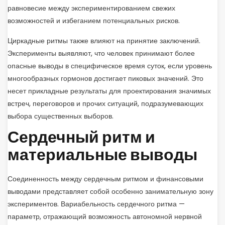
равновесие между экспериментированием свежих
возможностей и избеганием потенциальных рисков.
Циркадные ритмы также влияют на принятие заключений.
Эксперименты выявляют, что человек принимают более
опасные выводы в специфическое время суток, если уровень
многообразных гормонов достигает пиковых значений. Это
несет прикладные результаты для проектирования значимых
встреч, переговоров и прочих ситуаций, подразумевающих
выбора существенных выборов.
Сердечный ритм и
материальные выводы
Соединенность между сердечным ритмом и финансовыми
выводами представляет собой особенно занимательную зону
экспериментов. Вариабельность сердечного ритма —
параметр, отражающий возможность автономной нервной