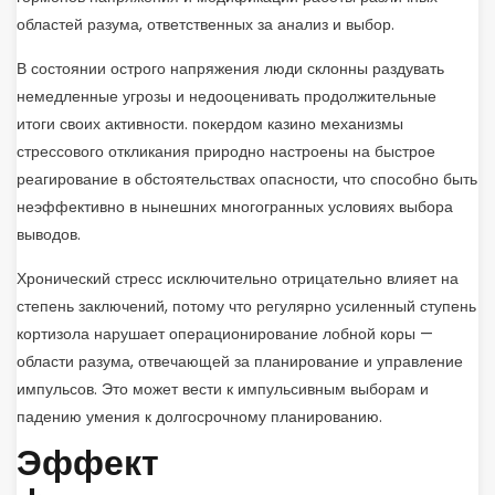
областей разума, ответственных за анализ и выбор.
В состоянии острого напряжения люди склонны раздувать
немедленные угрозы и недооценивать продолжительные
итоги своих активности. покердом казино механизмы
стрессового откликания природно настроены на быстрое
реагирование в обстоятельствах опасности, что способно быть
неэффективно в нынешних многогранных условиях выбора
выводов.
Хронический стресс исключительно отрицательно влияет на
степень заключений, потому что регулярно усиленный ступень
кортизола нарушает операционирование лобной коры —
области разума, отвечающей за планирование и управление
импульсов. Это может вести к импульсивным выборам и
падению умения к долгосрочному планированию.
Эффект