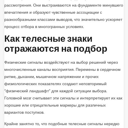
рассмотрения. Они выстраиваются на фундаменте минувшего
впечатления и образуют чувственные ассоциации с
разнообразными классами выводов, что значительно ускоряет
процесс отбора в многогранных условиях.
Как телесные знаки
отражаются на подбор
Физические сигналы воздействуют на выбор решений через
многочисленные каналы восприятия. Перемены в сердечном
ритме, дыхании, мышечном напряжении и прочих
физиологических показателях создают неповторимый
“физический ландшафт” для каждой ситуации выбора.
Головной мозг считывает эти сигналы и интерпретирует их как
хорошие или отрицательные маркеры для различных
вариантов поступков.
Крайне занятно то, что подобные телесные сигналы нередко