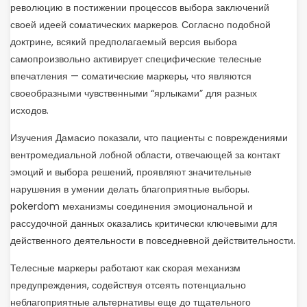
революцию в постижении процессов выбора заключений
своей идеей соматических маркеров. Согласно подобной
доктрине, всякий предполагаемый версия выбора
самопроизвольно активирует специфические телесные
впечатления — соматические маркеры, что являются
своеобразными чувственными “ярлыками” для разных
исходов.
Изучения Дамасио показали, что пациенты с повреждениями
вентромедиальной лобной области, отвечающей за контакт
эмоций и выбора решений, проявляют значительные
нарушения в умении делать благоприятные выборы.
pokerdom механизмы соединения эмоциональной и
рассудочной данных оказались критически ключевыми для
действенного деятельности в повседневной действительности.
Телесные маркеры работают как скорая механизм
предупреждения, содействуя отсеять потенциально
неблагоприятные альтернативы еще до тщательного