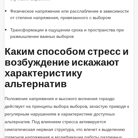
Физическое напряжение или расслабление в зависимости
от степени напряжения, привязанного с выбором
Трансформации в ощущении срока и пространства при
размышлении важных выборов
Каким способом стресс и
возбуждение искажают
характеристику
альтернатив
Положение напряжения и высокого волнения гораздо
действует на принципы выбора выборов, зачастую приводя к
регулярным нарушениям в характеристике доступных
альтернатив. Под влиянием стресса активируется
симпатическая нервная структура, что влечет к выделению
гормонов напряжения и модификации работы различных