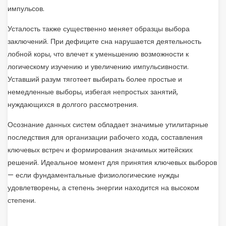
импульсов.
Усталость также существенно меняет образцы выбора
заключений. При дефиците сна нарушается деятельность
лобной коры, что влечет к уменьшению возможности к
логическому изучению и увеличению импульсивности.
Уставший разум тяготеет выбирать более простые и
немедленные выборы, избегая непростых занятий,
нуждающихся в долгого рассмотрения.
Осознание данных систем обладает значимые утилитарные
последствия для организации рабочего хода, составления
ключевых встреч и формирования значимых житейских
решений. Идеальное момент для принятия ключевых выборов
— если фундаментальные физиологические нужды
удовлетворены, а степень энергии находится на высоком
степени.