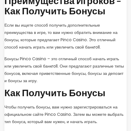
Преимущества Игроков –
Как Получить Бонусы
Если вы ищете способ получить дополнительные
преимущества в игре, то вам нужно обратить внимание на
бонусы, которые предлагает Pinco Casino. Это отличный
способ начать играть или увеличить свой банкroll.
Бонусы Pinco Casino – это отличный способ начать играть
или увеличить свой банкroll. Они предлагают различные типы
бонусов, включая приветственные бонусы, бонусы за депозит
и бонусы за игру.
Как Получить Бонусы
Чтобы получить бонусы, вам нужно зарегистрироваться на
официальном сайте Pinco Casino. Затем вы можете выбрать
тип бонуса, который вам нужен, и начать играть.