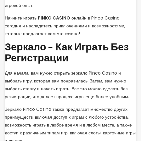
игровой опыт.
Начните играть
PINKO CASINO
онлайн в Pinco Casino
сегодня и насладитесь приключениями и возможностями,
которые предлагает вам это казино!
Зеркало – Как Играть Без
Регистрации
Для начала, вам нужно открыть зеркало Pinco Casino и
выбрать игру, которая вам понравилась. Затем, вам нужно
выбрать ставку и начать играть. Все это можно сделать без
регистрации, что делает процесс игры еще более удобным.
Зеркало Pinco Casino также предлагает множество других
преимуществ, включая доступ к играм с любого устройства,
возможность играть в любое время и в любом месте, а также
доступ к различным типам игр, включая слоты, карточные игры
и другие.