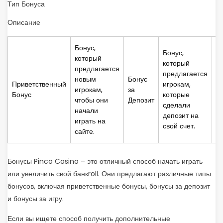
Тип Бонуса
Описание
Бонус,
Бонус,
который
который
предлагается
предлагается
новым
Бонус
Б
Приветственный
игрокам,
игрокам,
за
за
Бонус
которые
чтобы они
Депозит
И
сделали
начали
депозит на
играть на
свой счет.
сайте.
Бонусы Pinco Casino – это отличный способ начать играть
или увеличить свой банкroll. Они предлагают различные типы
бонусов, включая приветственные бонусы, бонусы за депозит
и бонусы за игру.
Если вы ищете способ получить дополнительные