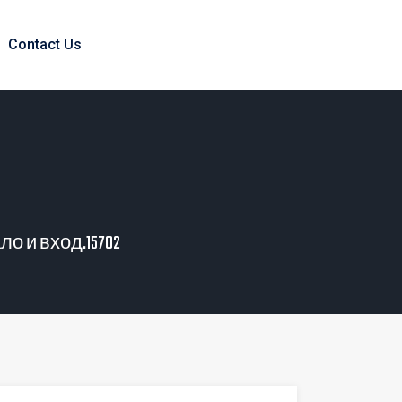
Contact Us
о и вход.15702