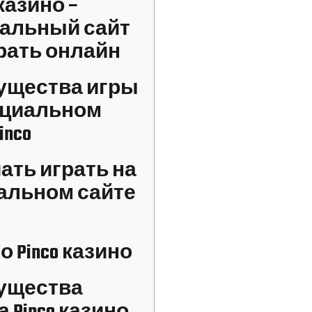
казино –
альный сайт
грать онлайн
ущества игры
ициальном
inco
чать играть на
альном сайте
 Pinco казино
ущества