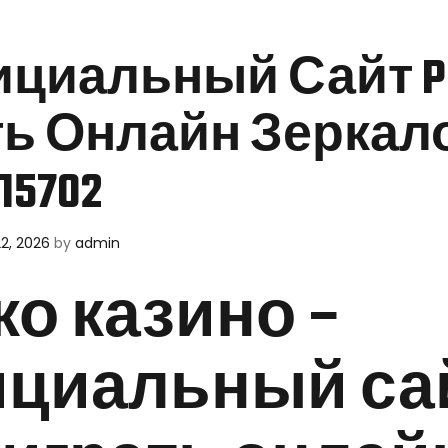
циальный Сайт Pi
ть Онлайн Зеркал
15702
2, 2026
by
admin
о казино –
циальный са