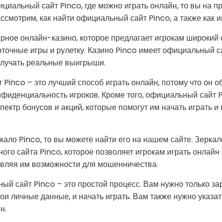
циальный сайт Pinco, где можно играть онлайн, то вы на пр
ссмотрим, как найти официальный сайт Pinco, а также как и
ярное онлайн-казино, которое предлагает игрокам широкий с
рточные игры и рулетку. Казино Pinco имеет официальный с
олучать реальные выигрыши.
Pinco – это лучший способ играть онлайн, потому что он о
нфиденциальность игроков. Кроме того, официальный сайт 
пектр бонусов и акций, которые помогут им начать играть и
кало Pinco, то вы можете найти его на нашем сайте. Зеркал
ого сайта Pinco, которое позволяет игрокам играть онлайн 
авляя им возможности для мошенничества.
ый сайт Pinco – это простой процесс. Вам нужно только за
вои личные данные, и начать играть. Вам также нужно указа
н.