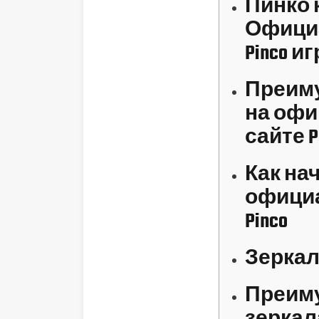
Пинко 
Офици
Pinco и
Преим
на оф
сайте P
Как на
офици
Pinco
Зеркало
Преим