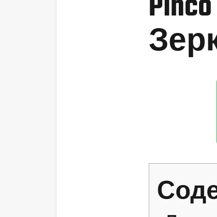
Pinc
Зерк
Сод