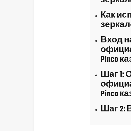
зеркала
Как ис
зеркало
Вход н
офици
Pinco к
Шаг 1:
официа
Pinco к
Шаг 2: 