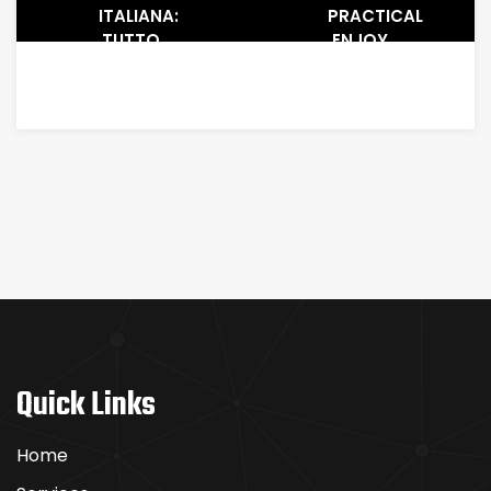
ITALIANA:
PRACTICAL
TUTTO
ENJOY
CIÒ
DEMONSTRATION
CHE
&
DEVI
REMARK
SAPERE
Quick Links
Home