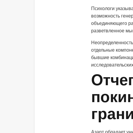
Психологи указыв
возможность генер
объединяющего раз
разветвленное мы
Неопределенность
отдельные компоне
бывшие комбинаци
исследовательски
Отче
покин
гран
Азарт обладает ун