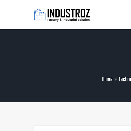
Home
Techn