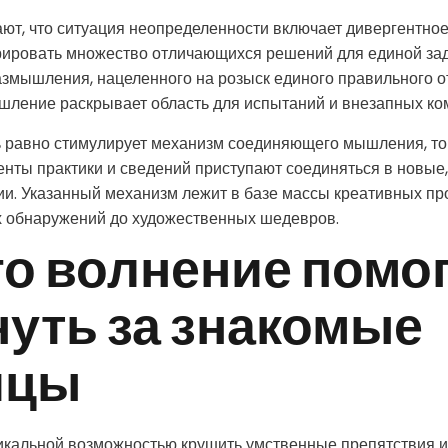
ают, что ситуация неопределенности включает дивергентн
ировать множество отличающихся решений для единой зада
мышления, нацеленного на розыск единого правильного от
шление раскрывает область для испытаний и внезапных ко
 равно стимулирует механизм соединяющего мышления, тог
нты практики и сведений приступают соединяться в новые, 
и. Указанный механизм лежит в базе массы креативных пр
х обнаружений до художественных шедевров.
го волнение помо
уть за знакомые
ицы
икальной возможностью крушить умственные препятствия и 