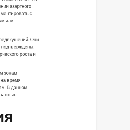
янии азартного
иментировать с
ми или
предвкушений. Они
о подтверждены.
рческого роста и
им зонам
 на время
ям. В данном
тважные
ия