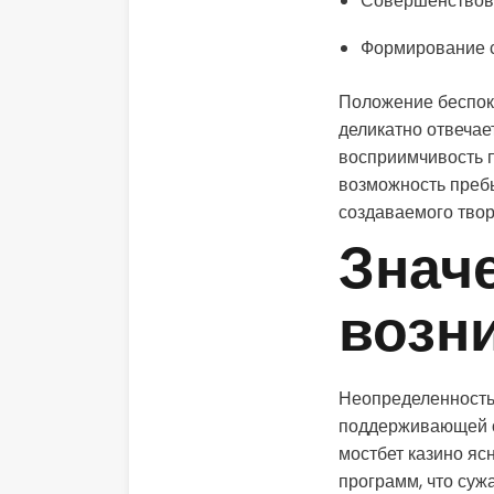
Совершенствова
Формирование с
Положение беспоко
деликатно отвечае
восприимчивость п
возможность пребы
создаваемого твор
Значе
возн
Неопределенность 
поддерживающей о
мостбет казино яс
программ, что суж