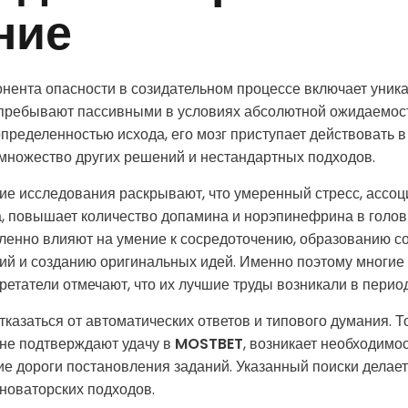
ние
онента опасности в созидательном процессе включает уни
 пребывают пассивными в условиях абсолютной ожидаемост
определенностью исхода, его мозг приступает действовать
множество других решений и нестандартных подходов.
ие исследования раскрывают, что умеренный стресс, ассо
, повышает количество допамина и норэпинефрина в голов
ленно влияют на умение к сосредоточению, образованию 
ий и созданию оригинальных идей. Именно поэтому многие
ретатели отмечают, что их лучшие труды возникали в перио
тказаться от автоматических ответов и типового думания. То
не подтверждают удачу в
MOSTBET
, возникает необходимо
е дороги постановления заданий. Указанный поиски делае
новаторских подходов.