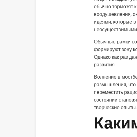
обычно тормозят к
воодушевления, он
идеями, которые в
неосуществимыми
Обычные рамки соз
формируют зону ко
Однако как раз да
развития.
Волнение в мостбе
размышления, что
переместить раци
состоянии станов
творческие опыты.
Каки