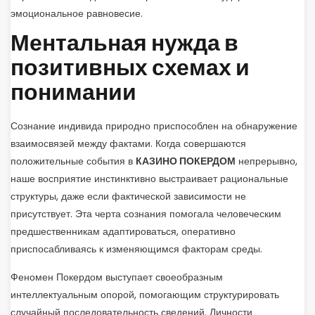
эмоциональное равновесие.
Ментальная нужда в
позитивных схемах и
понимании
Сознание индивида природно приспособлен на обнаружение
взаимосвязей между фактами. Когда совершаются
положительные события в
КАЗИНО ПОКЕРДОМ
непрерывно,
наше восприятие инстинктивно выстраивает рациональные
структуры, даже если фактической зависимости не
присутствует. Эта черта сознания помогала человеческим
предшественникам адаптироваться, оперативно
приспосабливаясь к изменяющимся факторам среды.
Феномен Покердом выступает своеобразным
интеллектуальным опорой, помогающим структурировать
случайный последовательность сведений. Личности