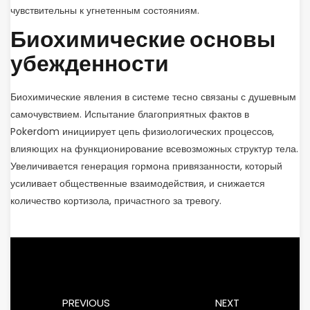
чувствительны к угнетенным состояниям.
Биохимические основы
убежденности
Биохимические явления в системе тесно связаны с душевным
самочувствием. Испытание благоприятных фактов в
Pokerdom инициирует цепь физиологических процессов,
влияющих на функционирование всевозможных структур тела.
Увеличивается генерация гормона привязанности, который
усиливает общественные взаимодействия, и снижается
количество кортизола, причастного за тревогу.
PREVIOUS
NEXT