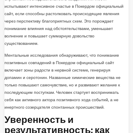
испытывают интенсивное счастье в Покердом официальный
сайт, если способны растолковать происходящие явления
через перспективу благоприятных схем. Это порождает
понимание влияния над обстоятельствами, уменьшает
волнение и повышает суммарную довольство
существованием.
Ментальные исследования обнаруживают, что понимание
позитивных совпадений в Покердом официальный сайт
включает зоны радости в нервной системе, генерируя
допамин и серотонин. Названные химические вещества не
только повышают самочувствие, но и развивают желание к
последующим поступкам. Человек стартует воспринимать
себя как активного актора позитивного хода событий, а не
инертного созерцателя спонтанных происшествий.
Уверенность и
результативность: как