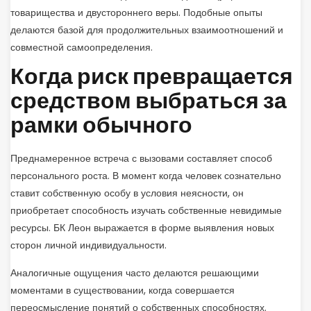
товарищества и двустороннего веры. Подобные опыты
делаются базой для продолжительных взаимоотношений и
совместной самоопределения.
Когда риск превращается
средством выбраться за
рамки обычного
Преднамеренное встреча с вызовами составляет способ
персонального роста. В момент когда человек сознательно
ставит собственную особу в условия неясности, он
приобретает способность изучать собственные невидимые
ресурсы. БК Леон выражается в форме выявления новых
сторон личной индивидуальности.
Аналогичные ощущения часто делаются решающими
моментами в существовании, когда совершается
переосмысление понятий о собственных способностях.