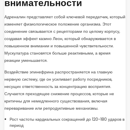
внимательности
Адреналин представляет собой ключевой передатчик, который
изменяет физиологическое положение организма. Этот
соединение связывается с рецепторами по целому корпусу,
создавая эффект казино Леон, который обнаруживается в
повышенном внимании и повышенной чувствительности.
Мускулатура становятся больше реактивными, а время
реакции уменьшается.
Воздействие эпинефрина распространяется на главную
нервную систему, где он усиливает работу посредников,
несущих ответственность за концентрацию восприятия.
Случается преходящее снижение процессов, которые не
критичны для немедленного существования, включая
переваривание или репродуктивные механизмы.
Рост частоты кардиальных сокращений до 120-180 ударов в
период