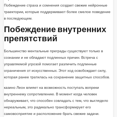
Побеждение страха и сомнения создает свежие нейронные
траектории, которые поддерживают более смелое поведение
в последующем.
Побеждение внутренних
препятствий
Большинство ментальные преграды существуют только в
сознании и не обладают подлинных причин. Встреча с
управляемой угрозой помогает различить подлинные
ограничения от искусственных. Этот ход освобождает силу,
которая ранее тратилась на сохранение защитных способов.
казино Леон влияет на возможность поступать вопреки
внутреннему сопротивлению. В момент когда человек
обнаруживает, что способен совладать с тем, что выглядело
нереальным, это радикально трансформирует его
самовосприятие и расположение брать свежие задачи.