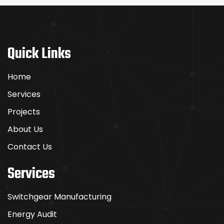
VIVO
Quick Links
Home
Services
Projects
About Us
Contact Us
Services
Switchgear Manufacturing
Energy Audit