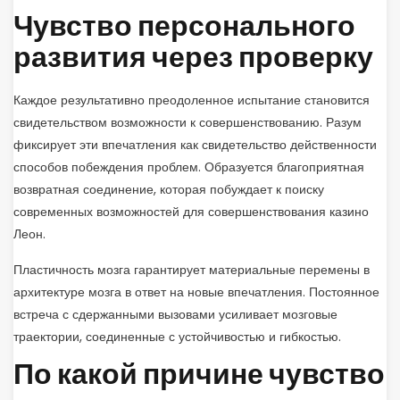
Чувство персонального
развития через проверку
Каждое результативно преодоленное испытание становится
свидетельством возможности к совершенствованию. Разум
фиксирует эти впечатления как свидетельство действенности
способов побеждения проблем. Образуется благоприятная
возвратная соединение, которая побуждает к поиску
современных возможностей для совершенствования казино
Леон.
Пластичность мозга гарантирует материальные перемены в
архитектуре мозга в ответ на новые впечатления. Постоянное
встреча с сдержанными вызовами усиливает мозговые
траектории, соединенные с устойчивостью и гибкостью.
По какой причине чувство