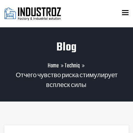
To
Blog
Home
Techniq
Отчего чувство риска стимулирует
всплеск силы