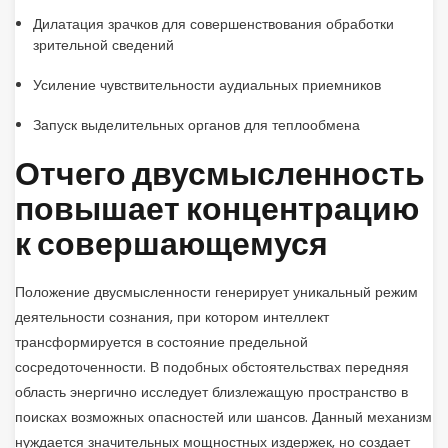
Дилатация зрачков для совершенствования обработки
зрительной сведений
Усиление чувствительности аудиальных приемников
Запуск выделительных органов для теплообмена
Отчего двусмысленность
повышает концентрацию
к совершающемуся
Положение двусмысленности генерирует уникальный режим
деятельности сознания, при котором интеллект
трансформируется в состояние предельной
сосредоточенности. В подобных обстоятельствах передняя
область энергично исследует близлежащую пространство в
поисках возможных опасностей или шансов. Данный механизм
нуждается значительных мощностных издержек, но создает