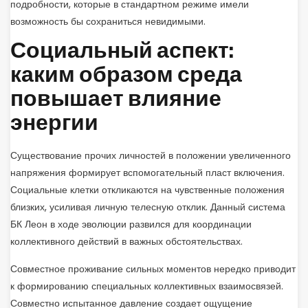
подробности, которые в стандартном режиме имели
возможность бы сохраниться невидимыми.
Социальный аспект:
каким образом среда
повышает влияние
энергии
Существование прочих личностей в положении увеличенного
напряжения формирует вспомогательный пласт включения.
Социальные клетки откликаются на чувственные положения
близких, усиливая личную телесную отклик. Данный система
БК Леон в ходе эволюции развился для координации
коллективного действий в важных обстоятельствах.
Совместное проживание сильных моментов нередко приводит
к формированию специальных коллективных взаимосвязей.
Совместно испытанное давление создает ощущение