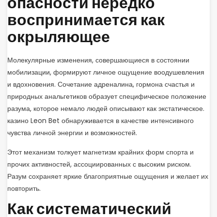
опасности нередко
воспринимается как
окрыляющее
Молекулярные изменения, совершающиеся в состоянии
мобилизации, формируют личное ощущение воодушевления
и вдохновения. Сочетание адреналина, гормона счастья и
природных анальгетиков образует специфическое положение
разума, которое немало людей описывают как экстатическое.
казино Leon Bet обнаруживается в качестве интенсивного
чувства личной энергии и возможностей.
Этот механизм толкует магнетизм крайних форм спорта и
прочих активностей, ассоциированных с высоким риском.
Разум сохраняет яркие благоприятные ощущения и желает их
повторить.
Как систематический