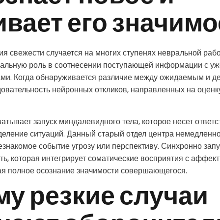
вает его значимо
я свежести случается на многих ступенях невральной рабо
тральную роль в соотнесении поступающей информации с 
ами. Когда обнаруживается различие между ожидаемым и д
довательность нейронных откликов, направленных на оцен
ватывает запуск миндалевидного тела, которое несет ответс
еление ситуаций. Данный старый отдел центра немедленно
езнакомое событие угрозу или перспективу. Синхронно запу
ть, которая интегрирует соматические восприятия с аффе
ая полное осознание значимости совершающегося.
му резкие случаи