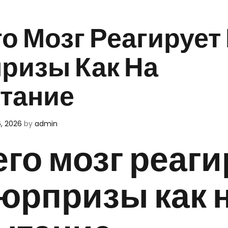
о Мозг Реагирует
ризы Как На
тание
, 2026
by
admin
го мозг реаги
сюрпризы как 