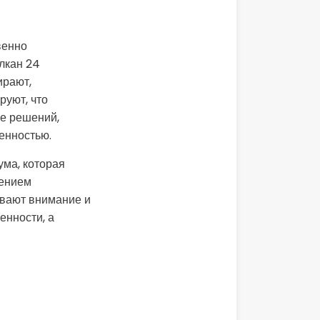
венно
лкан 24
ирают,
руют, что
ие решений,
енностью.
ма, которая
лением
ивают внимание и
енности, а