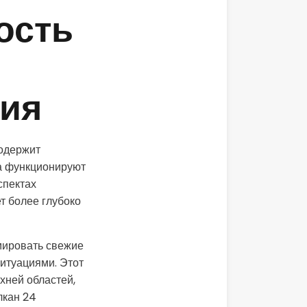
ость
ния
содержит
а функционируют
спектах
т более глубоко
мировать свежие
итуациями. Этот
хней областей,
лкан 24