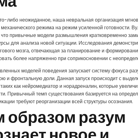
ма
что-либо неожиданное, наша невральная организация мгно
 механического режима на режим усиленной готовности. Ву
м, что привычные модели размышления кратковременно зам
рсы для анализа новой ситуации. Исследования демонстри
згового мозга, отвечающая за планирование и формирован
овать более напряженно при соприкосновении с неопредел
ленных моделей поведения запускает систему фокуса разу
юю и фронтальную доли. Данная запуск происходит с выде
таких как нейромедиатор и норадреналин, которые увелич
сти. Привычный темп существования базируется на определ
кации требуют реорганизации всей структуры осознания.
м образом разум
знает новое и