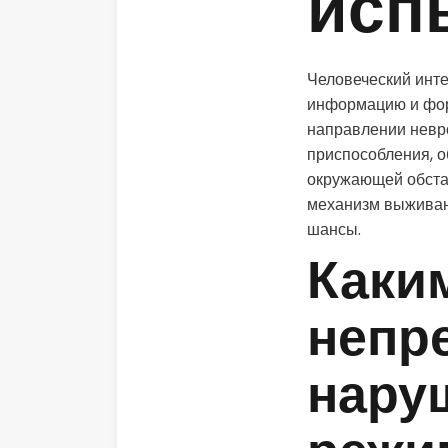
исп
Человеческий инте
информацию и фор
направлении невр
приспособления, 
окружающей обста
механизм выживан
шансы.
Каки
непр
нару