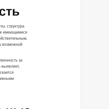
сть
ты. структура
уже имеющимися
ействительным,
ку возможной
твенность за
 выявляет,
скается
ктивными