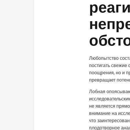
реаг
непр
обст
Любопытство сост
постигать свежие 
поощрения, но и 
превращает потенц
Лобная опоясываю
исследовательским
не является прямо
внимание на иссле
что заинтересован
плодотворное анал