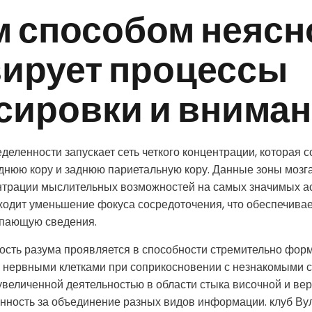
м способом неясн
вирует процессы
сировки и внима
еленности запускает сеть четкого концентрации, которая 
днюю кору и заднюю париетальную кору. Данные зоны мозг
нтрации мыслительных возможностей на самых значимых а
одит уменьшение фокуса сосредоточения, что обеспечивае
упающую сведения.
ость разума проявляется в способности стремительно фор
 нервными клетками при соприкосновении с незнакомыми с
 увеличенной деятельностью в области стыка височной и вер
нность за объединение разных видов информации. клуб Ву