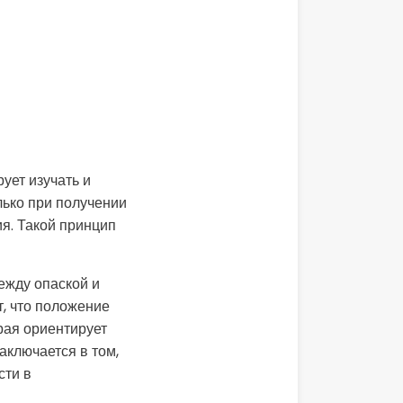
ует изучать и
лько при получении
я. Такой принцип
ежду опаской и
, что положение
рая ориентирует
аключается в том,
сти в