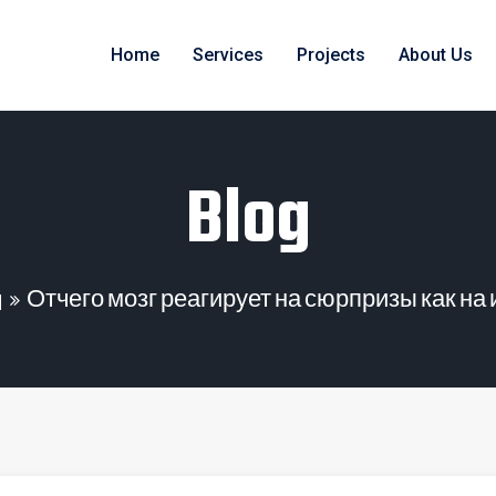
Home
Services
Projects
About Us
Blog
q
Отчего мозг реагирует на сюрпризы как на