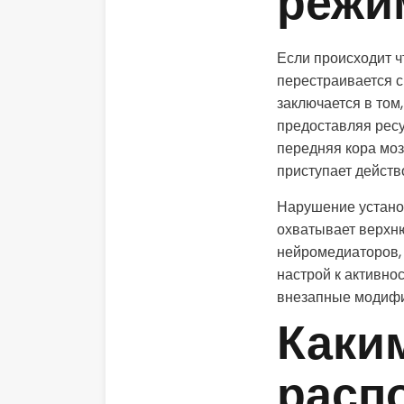
режи
Если происходит 
перестраивается с
заключается в то
предоставляя ресу
передняя кора мо
приступает действ
Нарушение установ
охватывает верхн
нейромедиаторов, 
настрой к активно
внезапные модифи
Каки
распо