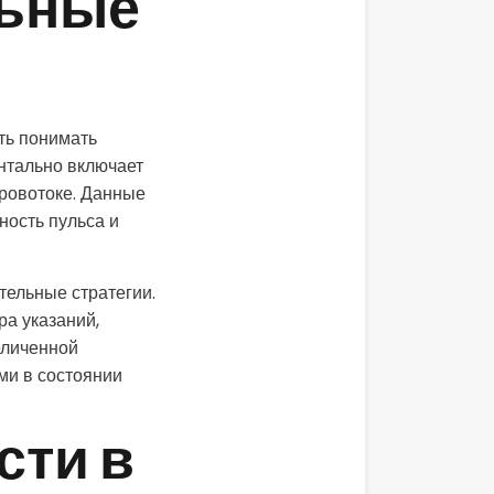
льные
ть понимать
нтально включает
кровотоке. Данные
ность пульса и
тельные стратегии.
ра указаний,
еличенной
ми в состоянии
сти в