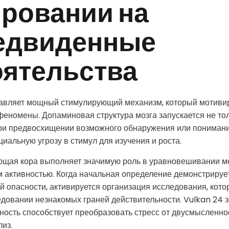
ировании на
едвиденные
оятельства
авляет мощный стимулирующий механизм, который мотивир
феномены. Допаминовая структура мозга запускается не то
при предвосхищении возможного обнаружения или понимани
иальную угрозу в стимул для изучения и роста.
щая кора выполняет значимую роль в уравновешивании м
 активностью. Когда начальная определение демонстрирует
й опасности, активируется организация исследования, кото
довании незнакомых граней действительности. Vulkan 24 з
ность способствует преобразовать стресс от двусмысленно
из.