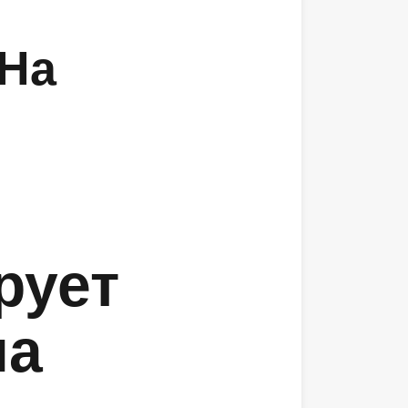
 На
рует
на