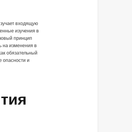
изучает входящую
енные изучения в
зовый принцип
 на изменения в
как обязательный
 опасности и
тия
о