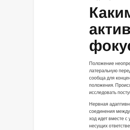
Каки
акти
фоку
Положение неопред
латеральную пере
сообща для конце
положения. Происх
исследовать пост
Нервная адаптивн
соединения между
ход идет вместе с
несущих ответстве