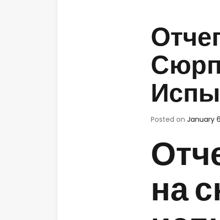
Отчег
Сюрп
Испы
Posted on
January 6
Отче
на 