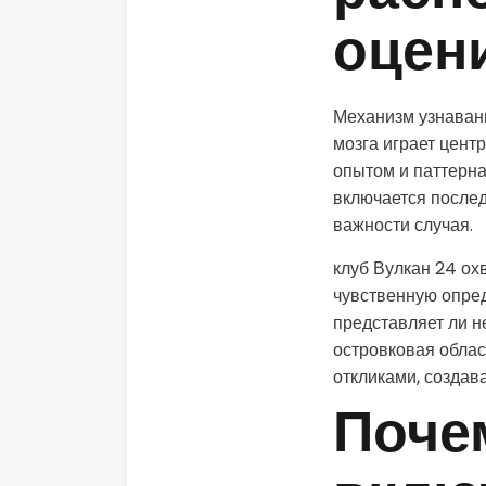
оцени
Механизм узнавани
мозга играет цен
опытом и паттерн
включается после
важности случая.
клуб Вулкан 24 ох
чувственную опред
представляет ли н
островковая облас
откликами, создав
Поче