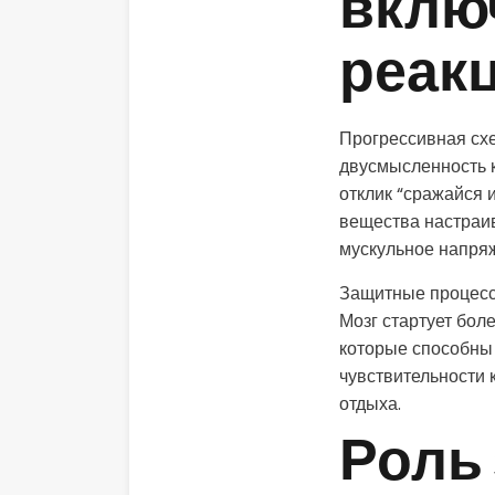
вклю
реак
Прогрессивная сх
двусмысленность к
отклик “сражайся 
вещества настраив
мускульное напря
Защитные процессы
Мозг стартует бол
которые способны 
чувствительности 
отдыха.
Роль