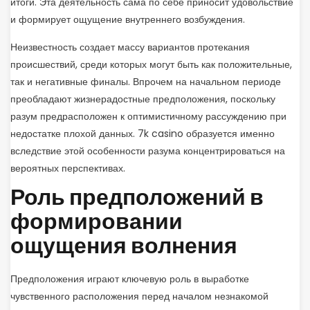
итоги. Эта деятельность сама по себе приносит удовольствие
и формирует ощущение внутреннего возбуждения.
Неизвестность создает массу вариантов протекания
происшествий, среди которых могут быть как положительные,
так и негативные финалы. Впрочем на начальном периоде
преобладают жизнерадостные предположения, поскольку
разум предрасположен к оптимистичному рассуждению при
недостатке плохой данных. 7k casino образуется именно
вследствие этой особенности разума концентрироваться на
вероятных перспективах.
Роль предположений в
формировании
ощущения волнения
Предположения играют ключевую роль в выработке
чувственного расположения перед началом незнакомой