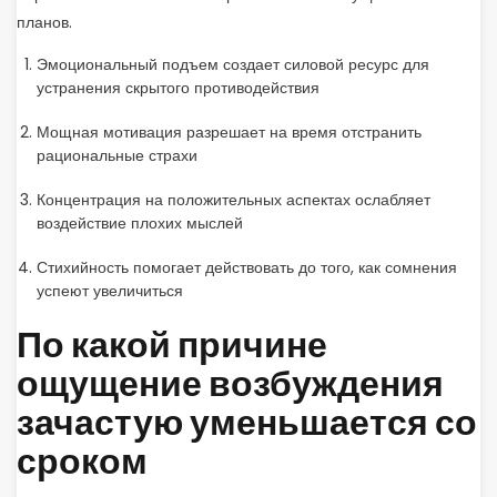
планов.
Эмоциональный подъем создает силовой ресурс для
устранения скрытого противодействия
Мощная мотивация разрешает на время отстранить
рациональные страхи
Концентрация на положительных аспектах ослабляет
воздействие плохих мыслей
Стихийность помогает действовать до того, как сомнения
успеют увеличиться
По какой причине
ощущение возбуждения
зачастую уменьшается со
сроком