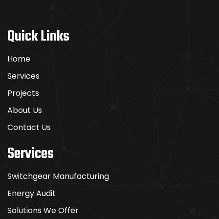
Quick Links
Home
Services
Projects
About Us
Contact Us
Services
Switchgear Manufacturing
Energy Audit
Solutions We Offer