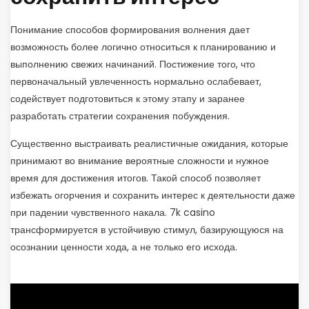
Понимание способов формирования волнения дает
возможность более логично относиться к планированию и
выполнению свежих начинаний. Постижение того, что
первоначальный увлеченность нормально ослабевает,
содействует подготовиться к этому этапу и заранее
разработать стратегии сохранения побуждения.
Существенно выстраивать реалистичные ожидания, которые
принимают во внимание вероятные сложности и нужное
время для достижения итогов. Такой способ позволяет
избежать огорчения и сохранить интерес к деятельности даже
при падении чувственного накала. 7k casino
трансформируется в устойчивую стимул, базирующуюся на
осознании ценности хода, а не только его исхода.