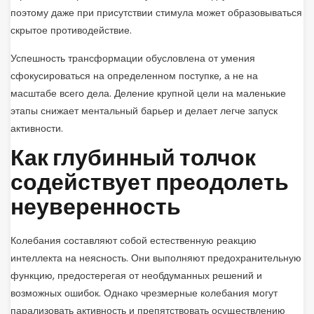
поэтому даже при присутствии стимула может образовываться
скрытое противодействие.
Успешность трансформации обусловлена от умения
сфокусироваться на определенном поступке, а не на
масштабе всего дела. Деление крупной цели на маленькие
этапы снижает ментальный барьер и делает легче запуск
активности.
Как глубинный толчок
содействует преодолеть
неуверенность
Колебания составляют собой естественную реакцию
интеллекта на неясность. Они выполняют предохранительную
функцию, предостерегая от необдуманных решений и
возможных ошибок. Однако чрезмерные колебания могут
парализовать активность и препятствовать осуществлению