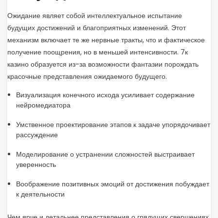
Ожидание являет собой интеллектуальное испытание
будущих достижений и благоприятных изменений. Этот
механизм включает те же нервные тракты, что и фактическое
получение поощрения, но в меньшей интенсивности. 7к
казино образуется из-за возможности фантазии порождать
красочные представления ожидаемого будущего.
Визуализация конечного исхода усиливает содержание
нейромедиатора
Умственное проектирование этапов к задаче упорядочивает
рассуждение
Моделирование о устранении сложностей выстраивает
уверенность
Воображение позитивных эмоций от достижения побуждает
к деятельности
Чем ярче и детальнее представления о грядущих свершениях,