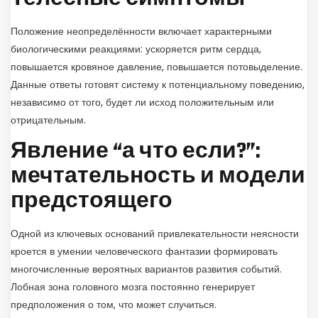
Положение неопределённости включает характерными
биологическими реакциями: ускоряется ритм сердца,
повышается кровяное давление, повышается потовыделение.
Данные ответы готовят систему к потенциальному поведению,
независимо от того, будет ли исход положительным или
отрицательным.
Явление “а что если?”:
мечтательность и модели
предстоящего
Одной из ключевых оснований привлекательности неясности
кроется в умении человеческого фантазии формировать
многочисленные вероятных вариантов развития событий.
Лобная зона головного мозга постоянно генерирует
предположения о том, что может случиться.