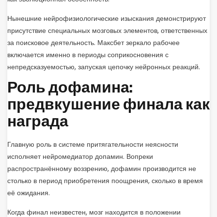
Нынешние нейрофизиологические изыскания демонстрируют
присутствие специальных мозговых элементов, ответственных
за поисковое деятельность. Максбет зеркало рабочее
включается именно в периоды соприкосновения с
непредсказуемостью, запуская цепочку нейронных реакций.
Роль дофамина:
предвкушение финала как
награда
Главную роль в системе притягательности неясности
исполняет нейромедиатор допамин. Вопреки
распространённому воззрению, дофамин производится не
столько в период приобретения поощрения, сколько в время
её ожидания.
Когда финал неизвестен, мозг находится в положении