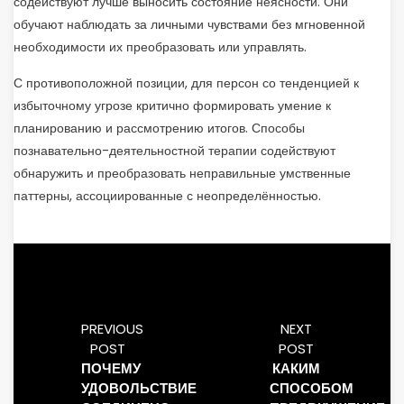
содействуют лучше выносить состояние неясности. Они
обучают наблюдать за личными чувствами без мгновенной
необходимости их преобразовать или управлять.
С противоположной позиции, для персон со тенденцией к
избыточному угрозе критично формировать умение к
планированию и рассмотрению итогов. Способы
познавательно-деятельностной терапии содействуют
обнаружить и преобразовать неправильные умственные
паттерны, ассоциированные с неопределённостью.
PREVIOUS
NEXT
POST
POST
ПОЧЕМУ
КАКИМ
УДОВОЛЬСТВИЕ
СПОСОБОМ