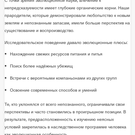
С точки зрения эволюционной науки, влечение к
непредсказуемости имеет глубокие органические корни. Наши
прародители, которые демонстрировали любопытство к новым
землям и непознанным запасам, имели больше перспектив на
существование и воспроизводство.
Исследовательское поведение давало эволюционные плюсы:
Нахождение свежих ресурсов питания и питья
Поиск более надёжных убежищ
Встречи с вероятными компаньонами из других групп
Освоение современных способов и умений
Те, кто уклонялся от всего непознанного, ограничивали свои
перспективы и часто становились в проигрышном позиции. В
результате, предрасположенность к изучению неясных
условий закрепилась в наследственном программе человека
как эволюционная особенность.