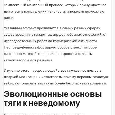
комплексный ментальный процесс, который принуждает нас
двигаться в направлении неясности, игнорируя возможные
риски.
Указанный эффект проявляется в самых разных сферах
существования: от азартных игр до любовных отношений, от
исследовательских работ до коммерческой активности.
Неопределённость формирует особое стресс, которое
синхронно может быть причиной стресса и сильным
катализатором для развития.
Изучение этого процесса содействует лучше постичь суть
людской мотивации и истолковать, почему персоны зачастую
выбирают опасные варианты более безопасным вариантам.
Эволюционные основы
тяги к неведомому