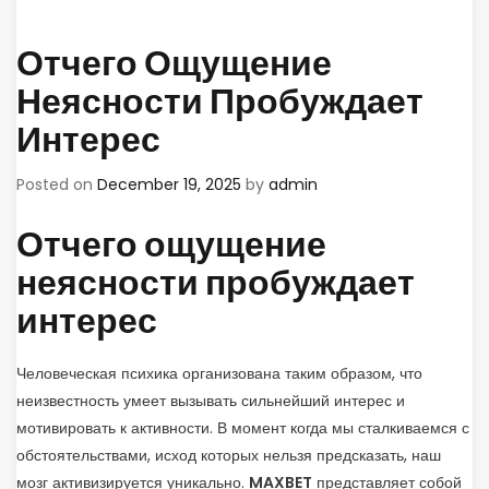
Отчего Ощущение
Неясности Пробуждает
Интерес
Posted on
December 19, 2025
by
admin
Отчего ощущение
неясности пробуждает
интерес
Человеческая психика организована таким образом, что
неизвестность умеет вызывать сильнейший интерес и
мотивировать к активности. В момент когда мы сталкиваемся с
обстоятельствами, исход которых нельзя предсказать, наш
мозг активизируется уникально.
MAXBET
представляет собой