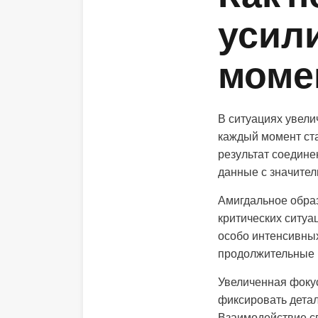
усил
моме
В ситуациях увели
каждый момент ста
результат соедине
данные с значител
Амигдальное образ
критических ситуа
особо интенсивны
продолжительные 
Увеличенная фокус
фиксировать детал
Взаимодействие св