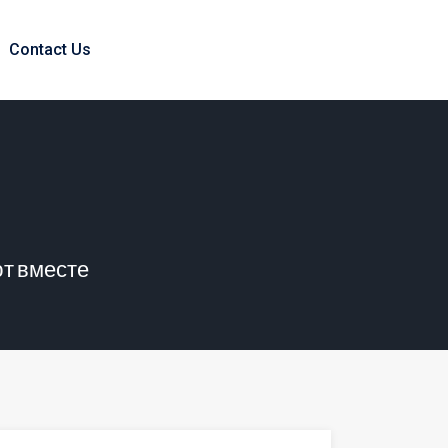
Contact Us
ют вместе