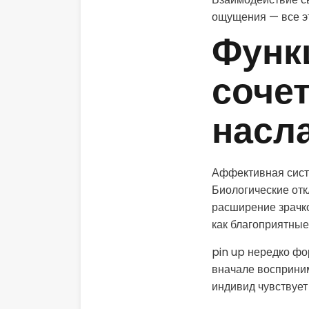
ощущения — все эт
Функ
сочет
насл
Аффективная сист
Биологические отк
расширение зрачко
как благоприятные
pin up нередко фо
вначале восприним
индивид чувствуе