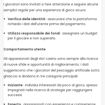
I giocatori sono invitati a fare attenzione e seguire alcune
semplici regole per una esperienza di gioco sicura:
Verifica delle identità
: assicurarsi che la piattaforma
richieda i dati dell’utente prima del pagamento.
Utilizzo responsabile dei fondi
: assegnare un budget
per il giocare e non superarlo.
Comportamento utente
Gli appassionati degli slot casino sono sempre alla ricerca
di nuove sfide e opportunità di miglioramento. I dati
suggeriscono che i giocatori del pescaggio artificiale sotto
ghiaccio si dividono in tre categorie principali:
Iniziante
: individui interessati da poco al gioco, spesso
impegnati nella ricerca di strategie per raggiungere
successi.
Esperto
: appassionati con esperienza e competenze