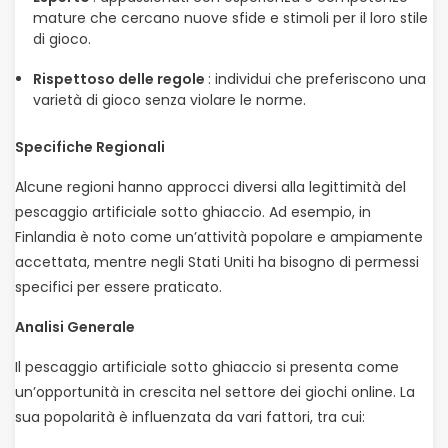
mature che cercano nuove sfide e stimoli per il loro stile
di gioco.
Rispettoso delle regole
: individui che preferiscono una
varietà di gioco senza violare le norme.
Specifiche Regionali
Alcune regioni hanno approcci diversi alla legittimità del
pescaggio artificiale sotto ghiaccio. Ad esempio, in
Finlandia è noto come un’attività popolare e ampiamente
accettata, mentre negli Stati Uniti ha bisogno di permessi
specifici per essere praticato.
Analisi Generale
Il pescaggio artificiale sotto ghiaccio si presenta come
un’opportunità in crescita nel settore dei giochi online. La
sua popolarità è influenzata da vari fattori, tra cui: