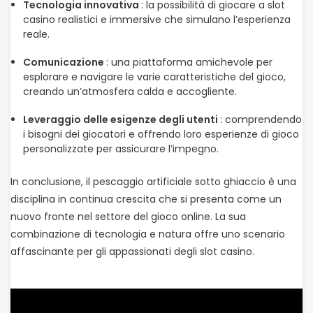
Tecnologia innovativa
: la possibilità di giocare a slot
casino realistici e immersive che simulano l’esperienza
reale.
Comunicazione
: una piattaforma amichevole per
esplorare e navigare le varie caratteristiche del gioco,
creando un’atmosfera calda e accogliente.
Leveraggio delle esigenze degli utenti
: comprendendo
i bisogni dei giocatori e offrendo loro esperienze di gioco
personalizzate per assicurare l’impegno.
In conclusione, il pescaggio artificiale sotto ghiaccio è una
disciplina in continua crescita che si presenta come un
nuovo fronte nel settore del gioco online. La sua
combinazione di tecnologia e natura offre uno scenario
affascinante per gli appassionati degli slot casino.