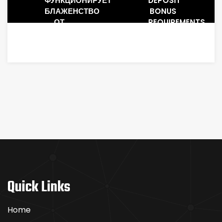
ФУНКЦИОНИРУЕТ
DEPOSIT
БЛАЖЕНСТВО
BONUS
ОТ
REQUIREMENTS,
НЕПРЕДСКАЗУЕМОСТИ
TOTALLY
FREE
SPINS
QUICK
HIT
SLOT
MACHINE
&
SUBSCRIBE
Quick Links
Home