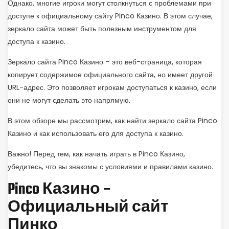
Однако, многие игроки могут столкнуться с проблемами при
доступе к официальному сайту Pinco Казино. В этом случае,
зеркало сайта может быть полезным инструментом для
доступа к казино.
Зеркало сайта Pinco Казино – это веб-страница, которая
копирует содержимое официального сайта, но имеет другой
URL-адрес. Это позволяет игрокам доступаться к казино, если
они не могут сделать это напрямую.
В этом обзоре мы рассмотрим, как найти зеркало сайта Pinco
Казино и как использовать его для доступа к казино.
Важно! Перед тем, как начать играть в Pinco Казино,
убедитесь, что вы знакомы с условиями и правилами казино.
Pinco Казино –
Официальный сайт
Пинко