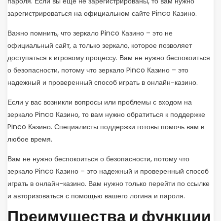
пароля. Если вы еще не зарегистрированы, то вам нужно
зарегистрироваться на официальном сайте Pinco Казино.
Важно помнить, что зеркало Pinco Казино – это не
официальный сайт, а только зеркало, которое позволяет
доступаться к игровому процессу. Вам не нужно беспокоиться
о безопасности, потому что зеркало Pinco Казино – это
надежный и проверенный способ играть в онлайн-казино.
Если у вас возникли вопросы или проблемы с входом на
зеркало Pinco Казино, то вам нужно обратиться к поддержке
Pinco Казино. Специалисты поддержки готовы помочь вам в
любое время.
Вам не нужно беспокоиться о безопасности, потому что
зеркало Pinco Казино – это надежный и проверенный способ
играть в онлайн-казино. Вам нужно только перейти по ссылке
и авторизоваться с помощью вашего логина и пароля.
Преимущества и функции