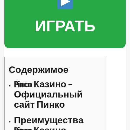
ИГРАТЬ
Содержимое
Pinco Казино –
Официальный
сайт Пинко
Преимущества