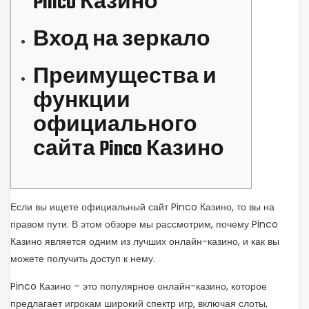
Pinco Казино
Вход на зеркало
Преимущества и
функции
официального
сайта Pinco Казино
Если вы ищете официальный сайт Pinco Казино, то вы на
правом пути. В этом обзоре мы рассмотрим, почему Pinco
Казино является одним из лучших онлайн-казино, и как вы
можете получить доступ к нему.
Pinco Казино – это популярное онлайн-казино, которое
предлагает игрокам широкий спектр игр, включая слоты,