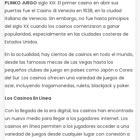
PLINKO JUEGO
siglo XIX. El primer casino en abrir sus
puertas fue el Casino di Venezia en 1638, en la ciudad
italiana de Venecia. Sin embargo, no fue hasta principios
del siglo XX cuando los casinos comenzaron a ganar
popularidad, especialmente en las ciudades costeras de
Estados Unidos.
En la actualidad, hay cientos de casinos en todo el mundo,
desde las famosas mecas de Las Vegas hasta los
pequeños clubes de juego en países como Japón o Corea
del Sur. Los casinos ofrecen una variedad de juegos de
azar, incluyendo tragamonedas, ruleta, blackjack y poker.
Los Casinos En Línea
Con la llegada de la era digital, los casinos han encontrado
un nuevo medio para llegar a los jugadores: internet. Los
casinos en línea permiten a los jugadores acceder a una
variedad de juegos desde cualquier lugar con conexión a