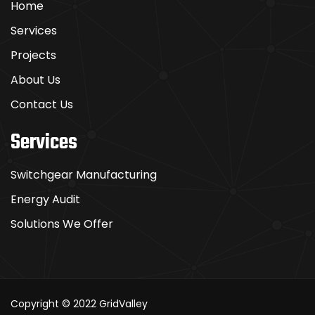
Home
Services
Projects
About Us
Contact Us
Services
Switchgear Manufacturing
Energy Audit
Solutions We Offer
Copyright © 2022
GridValley