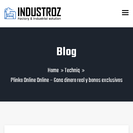
To
Blog
Home
Techniq
Plinko Online Online – Gana dinero real y bonos exclusivos