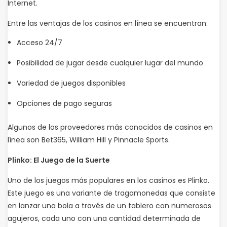
Internet.
Entre las ventajas de los casinos en línea se encuentran:
Acceso 24/7
Posibilidad de jugar desde cualquier lugar del mundo
Variedad de juegos disponibles
Opciones de pago seguras
Algunos de los proveedores más conocidos de casinos en
línea son Bet365, William Hill y Pinnacle Sports.
Plinko: El Juego de la Suerte
Uno de los juegos más populares en los casinos es Plinko.
Este juego es una variante de tragamonedas que consiste
en lanzar una bola a través de un tablero con numerosos
agujeros, cada uno con una cantidad determinada de