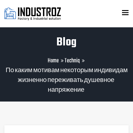
To
Blog
Home
Techniq
По каким мотивам некоторым индивидам
жизненно переживать душевное
напряжение