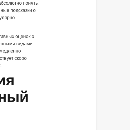
абсолютно понять.
вные подсказки о
гулярно
ивных оценок о
ленными видами
емедленно
ствует скоро
.
ия
чный