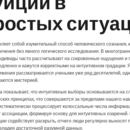
уиции в
ростых ситуа
ляет собой изумительный способ человеческого сознания, 
чения без явного логического исследования. В многогран
ндивиды часто рассчитывают на сокровенные ощущения и п
дленно и кажутся корректными на интуитивном градации. 
ижения рассматривается учеными уже ряд десятилетий, одн
таются мистерией.
а показывает, что интуитивные выборы основываются на 
ских принципах, что совершаются за пределами нашего на
истематически процессирует колоссальные числа информац
т ассоциации, формируя основу для интуитивных озарений
ии содействует раскрыть, отчего люди регулярно выносят
владея достаточной разумной данных.