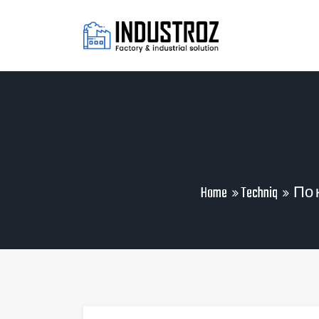
Home
Techniq
По 