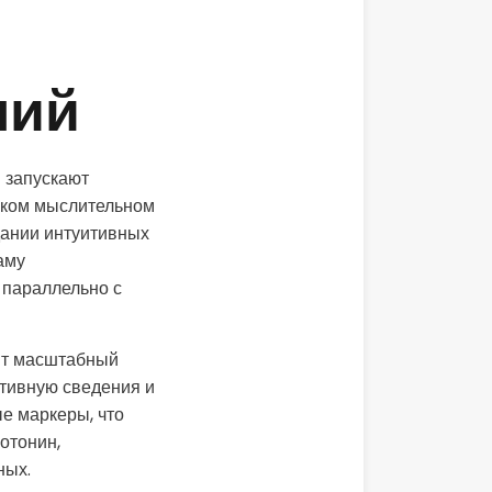
ний
 запускают
еском мыслительном
дании интуитивных
аму
 параллельно с
ит масштабный
тивную сведения и
е маркеры, что
отонин,
ных.