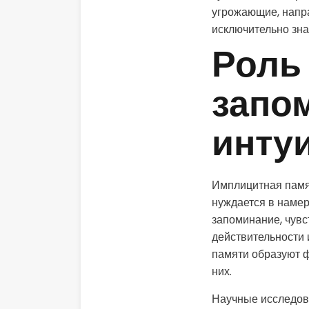
угрожающие, напр
исключительно зна
Роль
запо
инту
Имплицитная памя
нуждается в наме
запоминание, чувс
действительности 
памяти образуют ф
них.
Научные исследов