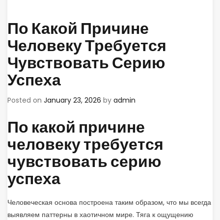
По Какой Причине
Человеку Требуется
Чувствовать Серию
Успеха
Posted on
January 23, 2026
by
admin
По какой причине
человеку требуется
чувствовать серию
успеха
Человеческая основа построена таким образом, что мы всегда
выявляем паттерны в хаотичном мире. Тяга к ощущению