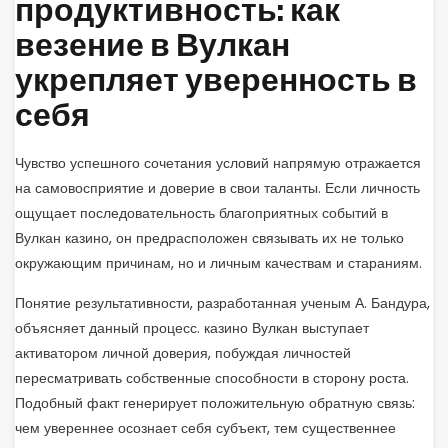
продуктивность: как
везение в Вулкан
укрепляет уверенность в
себя
Чувство успешного сочетания условий напрямую отражается
на самовосприятие и доверие в свои таланты. Если личность
ощущает последовательность благоприятных событий в
Вулкан казино, он предрасположен связывать их не только
окружающим причинам, но и личным качествам и стараниям.
Понятие результативности, разработанная ученым А. Бандура,
объясняет данный процесс. казино Вулкан выступает
активатором личной доверия, побуждая личностей
пересматривать собственные способности в сторону роста.
Подобный факт генерирует положительную обратную связь:
чем увереннее осознает себя субъект, тем существеннее