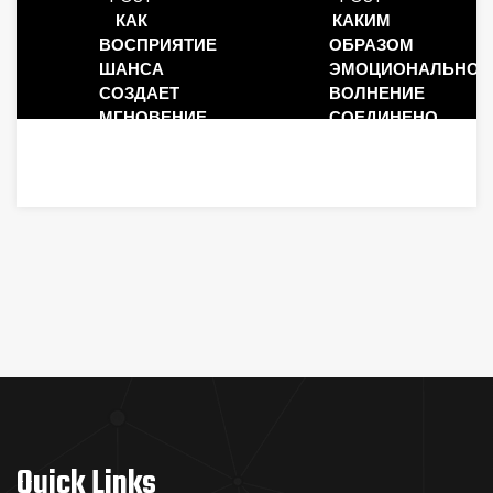
КАК
КАКИМ
ВОСПРИЯТИЕ
ОБРАЗОМ
ШАНСА
ЭМОЦИОНАЛЬНОЕ
СОЗДАЕТ
ВОЛНЕНИЕ
МГНОВЕНИЕ
СОЕДИНЕНО
ОСОБЕННЫМ
С
КОНЦЕНТРАЦИЕЙ
Quick Links