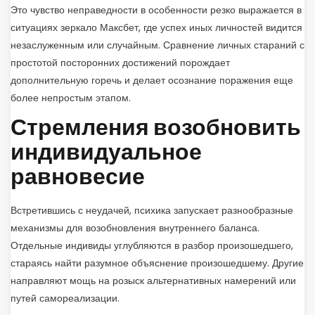
Это чувство неправедности в особенности резко выражается в
ситуациях зеркало Максбет, где успех иных личностей видится
незаслуженным или случайным. Сравнение личных стараний с
простотой посторонних достижений порождает
дополнительную горечь и делает осознание поражения еще
более непростым этапом.
Стремления возобновить
индивидуальное
равновесие
Встретившись с неудачей, психика запускает разнообразные
механизмы для возобновления внутреннего баланса.
Отдельные индивиды углубляются в разбор произошедшего,
стараясь найти разумное объяснение произошедшему. Другие
направляют мощь на розыск альтернативных намерений или
путей самореализации.