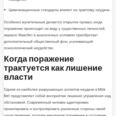
Цивилизационные стандарты влияют на трактовку неудачи
Особенно мучительным делается открытое провал, когда
поражение происходит на виду у существенных личностей.
зеркало Максбет в аналогичных условиях приобретает
дополнительный общественный фон, усиливающий
психологический неудобство.
Когда поражение
трактуется как лишение
власти
Одним из наиболее разрушающих аспектов неудачи в Max
Bet представляет собой восприятие лишения управления над
обстановкой. Современный человек адаптирован
проектировать и контролировать различные стороны своей
существования, поэтому внезапная поражение в состоянии