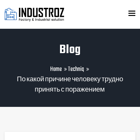
To
Blog
Home
Techniq
По какой причине человеку трудно
принять с поражением