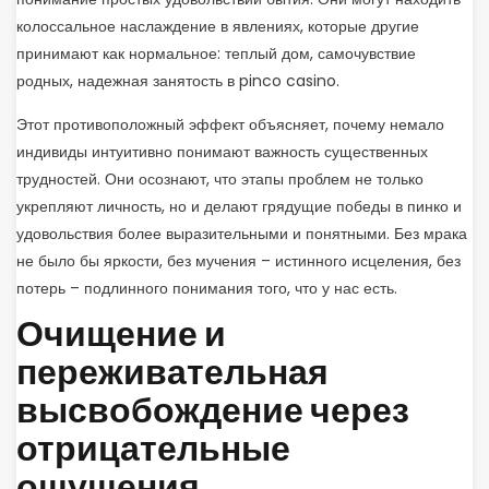
колоссальное наслаждение в явлениях, которые другие
принимают как нормальное: теплый дом, самочувствие
родных, надежная занятость в pinco casino.
Этот противоположный эффект объясняет, почему немало
индивиды интуитивно понимают важность существенных
трудностей. Они осознают, что этапы проблем не только
укрепляют личность, но и делают грядущие победы в пинко и
удовольствия более выразительными и понятными. Без мрака
не было бы яркости, без мучения – истинного исцеления, без
потерь – подлинного понимания того, что у нас есть.
Очищение и
переживательная
высвобождение через
отрицательные