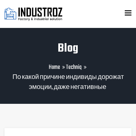
To
Blog
Home
Techniq
По какой причине индивиды дорожат
эмоции, даже негативные