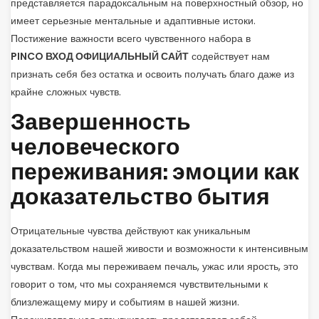
представляется парадоксальным на поверхностный обзор, но
имеет серьезные ментальные и адаптивные истоки.
Постижение важности всего чувственного набора в
PINCO ВХОД ОФИЦИАЛЬНЫЙ САЙТ
содействует нам
признать себя без остатка и освоить получать благо даже из
крайне сложных чувств.
Завершенность
человеческого
переживания: эмоции как
доказательство бытия
Отрицательные чувства действуют как уникальным
доказательством нашей живости и возможности к интенсивным
чувствам. Когда мы переживаем печаль, ужас или ярость, это
говорит о том, что мы сохраняемся чувствительными к
близлежащему миру и событиям в нашей жизни.