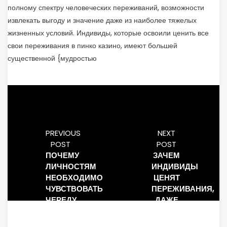
полному спектру человеческих переживаний, возможности
извлекать выгоду и значение даже из наиболее тяжелых
жизненных условий. Индивиды, которые освоили ценить все
свои переживания в пинко казино, имеют большей
существенной {мудростью
PREVIOUS
NEXT
POST
POST
ПОЧЕМУ
ЗАЧЕМ
ЛИЧНОСТЯМ
ИНДИВИДЫ
НЕОБХОДИМО
ЦЕНЯТ
ЧУВСТВОВАТЬ
ПЕРЕЖИВАНИЯ,
ЧЕРЕДУ
ДАЖЕ
УДАЧИ
НЕГАТИВНЫЕ