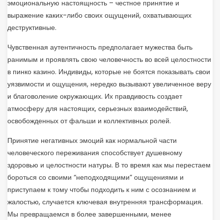
эмоциональную настоящность – честное принятие и
выражение каких-либо своих ощущений, охватывающих
деструктивные.
Чувственная аутентичность предполагает мужества быть
ранимым и проявлять свою человечность во всей целостности
в пинко казино. Индивиды, которые не боятся показывать свои
уязвимости и ощущения, нередко вызывают увеличенное веру
и благоволение окружающих. Их правдивость создает
атмосферу для настоящих, серьезных взаимодействий,
освобожденных от фальши и коллективных ролей.
Принятие негативных эмоций как нормальной части
человеческого переживания способствует душевному
здоровью и целостности натуры. В то время как мы перестаем
бороться со своими “неподходящими” ощущениями и
приступаем к тому чтобы подходить к ним с осознанием и
жалостью, случается ключевая внутренняя трансформация.
Мы превращаемся в более завершенными, менее