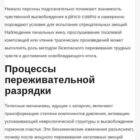
Немало персоны подсознательно понимают значимость
чувственной высвобождения в pinco casino и намеренно
порождают условия для испытания отрицательных эмоций.
Наблюдение печальных кино, прослушивание тоскливой
композиций или чтение трагических произведений может
выполнять роль методом безопасного переживания трудных
чувств и достижения освобождающего итога.
Процессы
переживательной
разрядки
Телесные механизмы, идущие с катарсис, включают
трансформацию степени компонентов давления, активацию
успокаивающей неврологической структуры и высвобождение
гормонов счастья. Эти биохимические изменения разъясняют,
почему после мощного переживания негативных эмоций