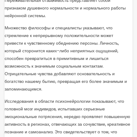
Переживательная отзывчивость представляет собой
признаком душевного нормальности и нормального работы
нейронной системы.
Множество философы и специалисты указывают, что
стремление к непрерывному положительности может
привести к чувственному обеднению персоны. Личность,
который сторонится каких-либо неприятных ощущений,
способен превратиться в примитивным и лишиться
возможность к значимым социальным контактам.
Отрицательные чувства добавляют основательность и
богатство нашему бытию, превращая его более значимым и
запоминающимся.
Исследования в области психонейрологии показывают, что
головной мозг индивидов, испытавших серьезные
эмоциональные потрясения, нередко проявляет повышенную
активность в регионах, отвечающих за сочувствие, креативное
познание и самоанализ. Это свидетельствует о том, что