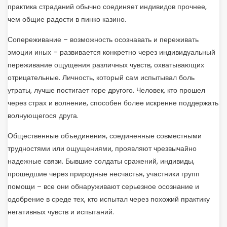
практика страданий обычно соединяет индивидов прочнее,
чем общие радости в пинко казино.
Сопереживание – возможность осознавать и переживать
эмоции иных – развивается конкретно через индивидуальный
переживание ощущения различных чувств, охватывающих
отрицательные. Личность, который сам испытывал боль
утраты, лучше постигает горе другого. Человек, кто прошел
через страх и волнение, способен более искренне поддержать
волнующегося друга.
Общественные объединения, соединенные совместными
трудностями или ощущениями, проявляют чрезвычайно
надежные связи. Бывшие солдаты сражений, индивиды,
прошедшие через природные несчастья, участники групп
помощи – все они обнаруживают серьезное осознание и
одобрение в среде тех, кто испытал через похожий практику
негативных чувств и испытаний.