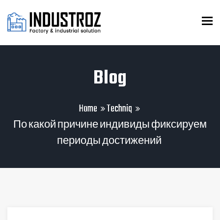
To
Blog
Home
Techniq
По какой причине индивиды фиксируем
периоды достижений