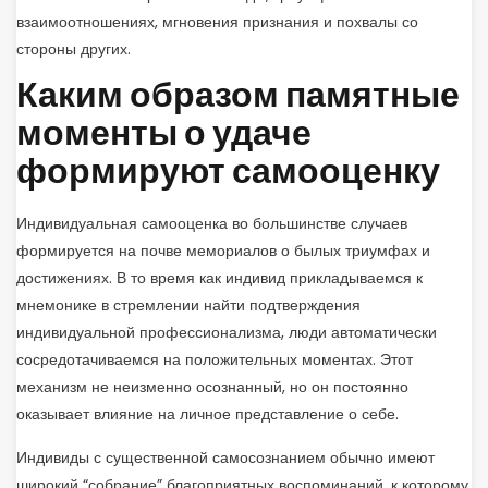
взаимоотношениях, мгновения признания и похвалы со
стороны других.
Каким образом памятные
моменты о удаче
формируют самооценку
Индивидуальная самооценка во большинстве случаев
формируется на почве мемориалов о былых триумфах и
достижениях. В то время как индивид прикладываемся к
мнемонике в стремлении найти подтверждения
индивидуальной профессионализма, люди автоматически
сосредотачиваемся на положительных моментах. Этот
механизм не неизменно осознанный, но он постоянно
оказывает влияние на личное представление о себе.
Индивиды с существенной самосознанием обычно имеют
широкий “собрание” благоприятных воспоминаний, к которому