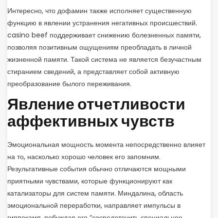
Интересно, что дофамин также исполняет существенную
функцию в явлении устранения негативных происшествий.
casino beef поддерживает снижению болезненных памяти,
позволяя позитивным ощущениям преобладать в личной
жизненной памяти. Такой система не является безучастным
стиранием сведений, а представляет собой активную
преобразование былого переживания.
Явление отчетливости
аффективных чувств
Эмоциональная мощность момента непосредственно влияет
на то, насколько хорошо человек его запомним.
Результативные события обычно отличаются мощными
приятными чувствами, которые функционируют как
катализаторы для систем памяти. Миндалина, область
эмоциональной переработки, направляет импульсы в
гиппокамп, побуждая его “сосредоточить специальное