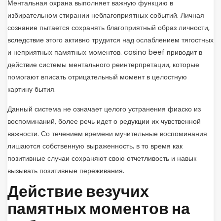
Ментальная охрана выполняет важную функцию в
избирательном стирании неблагоприятных событий. Личная
сознание пытается сохранять благоприятный образ личности,
вследствие этого активно трудится над ослаблением тягостных
и неприятных памятных моментов. casino beef приводит в
действие системы ментального реинтерпретации, которые
помогают вписать отрицательный момент в целостную
картину бытия.
Данный система не означает целого устранения фиаско из
воспоминаний, более речь идет о редукции их чувственной
важности. Со течением времени мучительные воспоминания
лишаются собственную выраженность, в то время как
позитивные случаи сохраняют свою отчетливость и навык
вызывать позитивные переживания.
Действие везучих
памятных моментов на