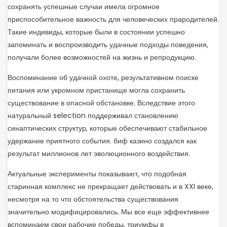
сохранять успешные случаи имела огромное
приспособительное важность для человеческих прародителей.
Такие индивиды, которые были в состоянии успешно
запоминать и воспроизводить удачные подходы поведения,
получали более возможностей на жизнь и репродукцию.
Воспоминание об удачной охоте, результативном поиске
питания или укромном пристанище могла сохранить
существование в опасной обстановке. Вследствие этого
натуральный selection поддерживал становлению
синаптических структур, которые обеспечивают стабильное
удержание приятного события. биф казино создался как
результат миллионов лет эволюционного воздействия.
Актуальные эксперименты показывают, что подобная
старинная комплекс не прекращает действовать и в XXI веке,
несмотря на то что обстоятельства существования
значительно модифицировались. Мы все еще эффективнее
вспоминаем свои рабочие победы, триумфы в