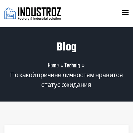
To
Blog
Home
Techniq
По какой причине личностям нравится
статус ожидания