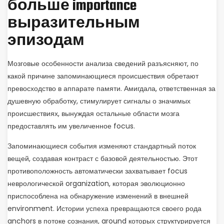
больше importance
выразительным
эпизодам
Мозговые особенности анализа сведений разъясняют, по
какой причине запоминающиеся происшествия обретают
превосходство в аппарате памяти. Амигдала, ответственная за
душевную обработку, стимулирует сигналы о значимых
происшествиях, вынуждая остальные области мозга
предоставлять им увеличенное focus.
Запоминающиеся события изменяют стандартный поток
вещей, создавая контраст с базовой деятельностью. Этот
противоположность автоматически захватывает focus
неврологической organization, которая эволюционно
приспособлена на обнаружение изменений в внешней
environment. Истории успеха превращаются своего рода
anchors в потоке сознания, around которых структурируется