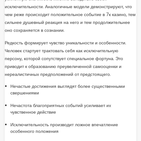
исключительности. Аналогичные модели демонстрируют, что
чем реже происходит положительное событие в 7к казино, тем
сильнее душевный реакция на него и тем продолжительнее
оно сохраняется в сознании.
Редкость формирует чувство уникальности и особенности.
Человек стартует трактовать себя как исключительную
персону, которой сопутствует специальное фортуна. Это
приводит к образованию преувеличенной самооценки и
нереалистичных предположений от предстоящего.
Нечастые достижения выглядят более существенными
свершениями
Нечастота благоприятных событий усиливает их
чувственное действие
Исключительность производит ложное впечатление
особенного положения