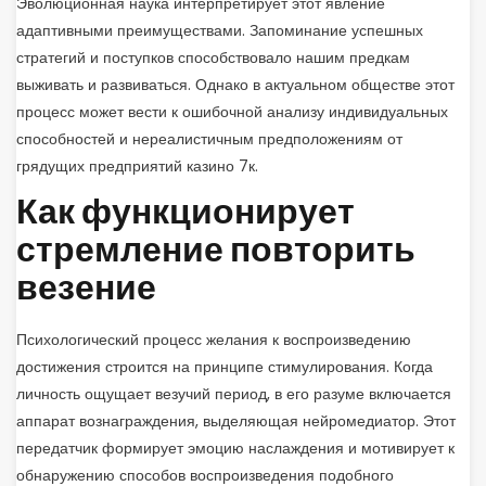
Эволюционная наука интерпретирует этот явление
адаптивными преимуществами. Запоминание успешных
стратегий и поступков способствовало нашим предкам
выживать и развиваться. Однако в актуальном обществе этот
процесс может вести к ошибочной анализу индивидуальных
способностей и нереалистичным предположениям от
грядущих предприятий казино 7к.
Как функционирует
стремление повторить
везение
Психологический процесс желания к воспроизведению
достижения строится на принципе стимулирования. Когда
личность ощущает везучий период, в его разуме включается
аппарат вознаграждения, выделяющая нейромедиатор. Этот
передатчик формирует эмоцию наслаждения и мотивирует к
обнаружению способов воспроизведения подобного