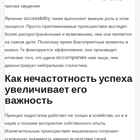
прочая сведения.
Явление accessibility также выполняет важную роль в этом
процессе. Просто припоминаемые происшествия выглядят
более распространёнными и возможными, чем они являются
на самом деле. Поскольку яркие благоприятные моменты в
казино 7к фиксируются эффективнее, они производят
иллюзию того, что удача accompanies нам чаще, чем
демонстрирует нейтральная статистика.
Как нечастотность успеха
увеличивает его
важность
Принцип недостатка работает не только в хозяйстве, но и в
науке о психике восприятия собственного опыта.
Исключительные происшествия машинально получают
усиленную значимость именно вследствие своей