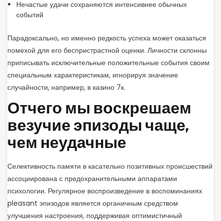
Нечастые удачи сохраняются интенсивнее обычных
событий
Парадоксально, но именно редкость успеха может оказаться
помехой для его беспристрастной оценки. Личности склонны
приписывать исключительные положительные события своим
специальным характеристикам, игнорируя значение
случайности, например, в казино 7к.
Отчего мы воскрешаем
везучие эпизоды чаще,
чем неудачные
Селективность памяти в касательно позитивных происшествий
ассоциирована с предохранительными аппаратами
психологии. Регулярное воспроизведение в воспоминаниях
pleasant эпизодов является органичным средством
улучшения настроения, поддерживая оптимистичный