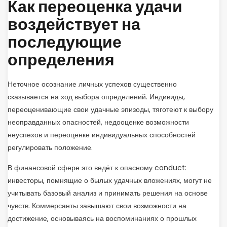
Как переоценка удачи
воздействует на
последующие
определения
Неточное осознание личных успехов существенно
сказывается на ход выбора определений. Индивиды,
переоценивающие свои удачные эпизоды, тяготеют к выбору
неоправданных опасностей, недооценке возможности
неуспехов и переоценке индивидуальных способностей
регулировать положение.
В финансовой сфере это ведёт к опасному conduct:
инвесторы, помнящие о былых удачных вложениях, могут не
учитывать базовый анализ и принимать решения на основе
чувств. Коммерсанты завышают свои возможности на
достижение, основываясь на воспоминаниях о прошлых