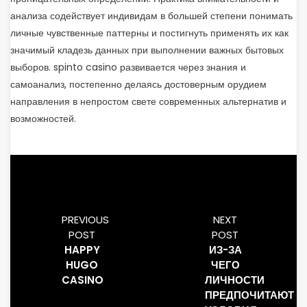
анализа содействует индивидам в большей степени понимать
личные чувственные паттерны и постигнуть применять их как
значимый кладезь данных при выполнении важных бытовых
выборов. spinto casino развивается через знания и
самоанализ, постепенно делаясь достоверным орудием
направления в непростом свете современных альтернатив и
возможностей.
PREVIOUS
NEXT
POST
POST
HAPPY
ИЗ-ЗА
HUGO
ЧЕГО
CASINO
ЛИЧНОСТИ
ПРЕДПОЧИТАЮТ