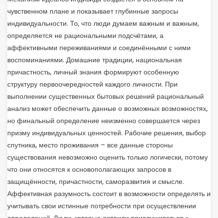
чувственном плане и показывает глубинные запросы
индивидуальности. То, что люди думаем важным и важным,
определяется не рациональными подсчётами, а
аффективными переживаниями и соединёнными с ними
воспоминаниями. Домашние традиции, национальная
причастность, личный знания формируют особенную
структуру первоочередностей каждого личности. При
выполнении существенных бытовых решений рациональный
анализ может обеспечить данные о возможных возможностях,
но финальный определение неизменно совершается через
призму индивидуальных ценностей. Рабочие решения, выбор
спутника, место проживания – все данные стороны
существования невозможно оценить только логически, потому
что они относятся к основополагающих запросов в
защищённости, причастности, саморазвития и смысле.
Аффективная разумность состоит в возможности определять и
учитывать свои истинные потребности при осуществлении