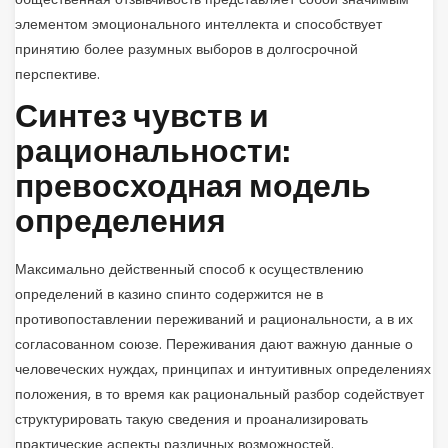
элементом эмоционального интеллекта и способствует
принятию более разумных выборов в долгосрочной
перспективе.
Синтез чувств и
рациональности:
превосходная модель
определения
Максимально действенный способ к осуществлению
определений в казино спинто содержится не в
противопоставлении переживаний и рациональности, а в их
согласованном союзе. Переживания дают важную данные о
человеческих нуждах, принципах и интуитивных определениях
положения, в то время как рациональный разбор содействует
структурировать такую сведения и проанализировать
практические аспекты различных возможностей.