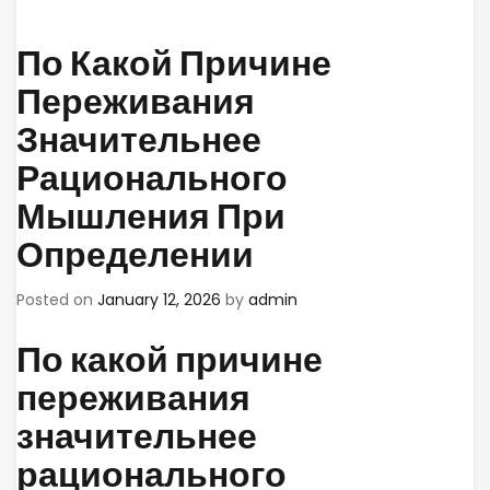
По Какой Причине
Переживания
Значительнее
Рационального
Мышления При
Определении
Posted on
January 12, 2026
by
admin
По какой причине
переживания
значительнее
рационального