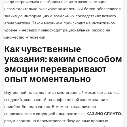
люди встречаемся с выбором в спинто казино, эмоции
незамедлительно включают накопленный багаж, обеспечивая
значимую информацию о возможных последствиях всякого
альтернативы. Такой механизм происходит на интуитивном
уровне и нередко превосходит рациональный разбор на
множество мгновений.
Как чувственные
указания: каким способом
эмоции переваривают
опыт моментально
Внутренний голос является многогранный механизм анализа
сведений, основанный на аффективной запоминании и
приобретённом знаниях. В момент когда личность
соприкасается с ситуацией альтернативы в
КАЗИНО СПИНТО
,
разум спонтанно просматривает базу данных прошлых