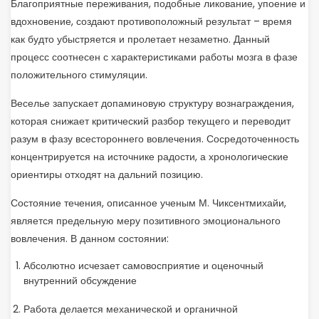
Благоприятные переживания, подобные ликование, упоение и
вдохновение, создают противоположный результат – время
как будто убыстряется и пролетает незаметно. Данный
процесс соотнесен с характеристиками работы мозга в фазе
положительного стимуляции.
Веселье запускает допаминовую структуру вознаграждения,
которая снижает критический разбор текущего и переводит
разум в фазу всестороннего вовлечения. Сосредоточенность
концентрируется на источнике радости, а хронологические
ориентиры отходят на дальний позицию.
Состояние течения, описанное ученым М. Чиксентмихайи,
является предельную меру позитивного эмоционального
вовлечения. В данном состоянии:
Абсолютно исчезает самовосприятие и оценочный
внутренний обсуждение
Работа делается механической и органичной