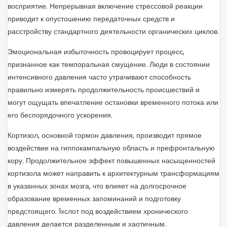
восприятие. Непрерывная включение стрессовой реакции
приводит к опустошению передаточных средств и
расстройству стандартного деятельности органических циклов.
Эмоциональная избыточность провоцирует процесс,
признанное как темпоральная смущение. Люди в состоянии
интенсивного давления часто утрачивают способность
правильно измерять продолжительность происшествий и
могут ощущать впечатление остановки временного потока или
его беспорядочного ускорения.
Кортизол, основной гормон давления, производит прямое
воздействие на гиппокампальную область и префронтальную
кору. Продолжительное эффект повышенных насыщенностей
кортизола может направить к архитектурным трансформациям
в указанных зонах мозга, что влияет на долгосрочное
образование временных запоминаний и подготовку
предстоящего. 1хслот под воздействием хронического
давления делается разделенным и хаотичным.