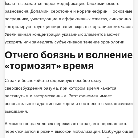
1хслот выражается через модификацию биохимического
равновесия. Допамин, серотонин и норэпинефрин – основные
посредники, участвующие в аффективных ответах, синхронно
контролируют функционирование скрытых органических часов.
Увеличенная концентрация указанных элементов может
ускорять или замедлять субъективное течение хронологии.
Отчего боязнь и волнение
«тормозят» время
Страх и беспокойство формируют особое фазу
сверхвозбуждения разума, при котором время кажется
растянутым и заторможенным. Этот феномен имеет
основательные адаптивные корни и соотнесен с механизмами
выживания.
В момент когда человек переживает страх, его нервная сеть
переключается в режим высокой мобилизации. Возбуждающая