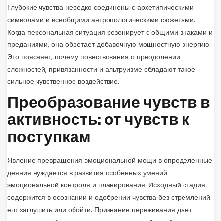
Глубокие чувства нередко соединены с архетипическими
символами и всеобщими антропологическими сюжетами.
Когда персональная ситуация резонирует с общими знаками и
преданиями, она обретает добавочную мощностную энергию.
Это поясняет, почему повествования о преодолении
сложностей, привязанности и альтруизме обладают такое
сильное чувственное воздействие.
Преобразование чувств в
активность: от чувств к
поступкам
Явление превращения эмоциональной мощи в определенные
деяния нуждается в развития особенных умений
эмоциональной контроля и планирования. Исходный стадия
содержится в осознании и одобрении чувства без стремлений
его заглушить или обойти. Признание переживания дает