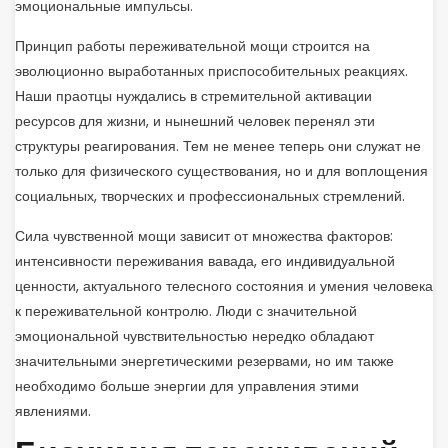
эмоциональные импульсы.
Принцип работы переживательной мощи строится на
эволюционно выработанных приспособительных реакциях.
Наши праотцы нуждались в стремительной активации
ресурсов для жизни, и нынешний человек перенял эти
структуры реагирования. Тем не менее теперь они служат не
только для физического существования, но и для воплощения
социальных, творческих и профессиональных стремлений.
Сила чувственной мощи зависит от множества факторов:
интенсивности переживания вавада, его индивидуальной
ценности, актуального телесного состояния и умения человека
к переживательной контролю. Люди с значительной
эмоциональной чувствительностью нередко обладают
значительными энергетическими резервами, но им также
необходимо больше энергии для управления этими
явлениями.