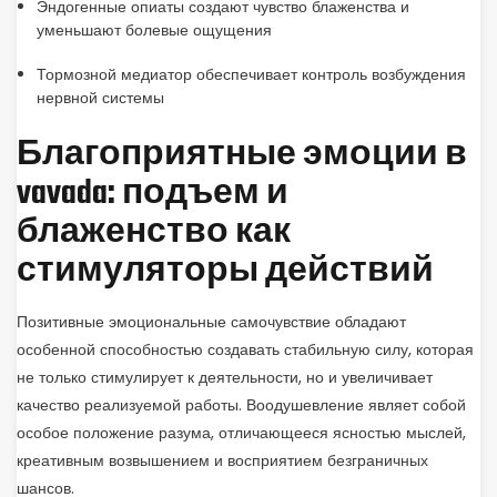
Эндогенные опиаты создают чувство блаженства и
уменьшают болевые ощущения
Тормозной медиатор обеспечивает контроль возбуждения
нервной системы
Благоприятные эмоции в
vavada: подъем и
блаженство как
стимуляторы действий
Позитивные эмоциональные самочувствие обладают
особенной способностью создавать стабильную силу, которая
не только стимулирует к деятельности, но и увеличивает
качество реализуемой работы. Воодушевление являет собой
особое положение разума, отличающееся ясностью мыслей,
креативным возвышением и восприятием безграничных
шансов.