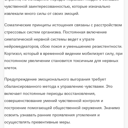
чувственной заинтересованностью, которые изначально
извлекали много силы от своих эмоций.
Соматические принципы истощения связаны с расстройством
стрессовых систем организма. Постоянная включение
симпатической нервной системы ведет к утрате
нейромедиаторов, сбою покоя и уменьшению резистентности.
Кортизол, который в временной видении мобилизует силу, при
постоянном увеличении становится токсичным для нервных
клеток.
Предупреждение эмоционального выгорания требует
сбалансированного метода к управлению чувствами. Это
включает постоянные периоды восстановления,
совершенствование умений чувственной контроля и
построение помогающей общественной окружения. Значимо
освоить узнавать ранние проявления утомления и
осуществлять превентивные меры.