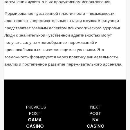
заглушении чувств, а в их продуктивном использовании.
Формирование чувственной пластичности – возможности
адаптировать переживательные отклики к нуждам ситуации
представляет главным аспектом психологического здоровья.
Люди с значительной чувственной адаптивностью могут
получать силу из многообразных переживаний и
приспосабливаться к изменяющимся условиям. Эта
возможность формируется через практику внимательности,
анализ и постепенное развитие переживательного арсенала.
PREVIOUS
NEXT
POST
POST
GAMA
NV
CASINO
CASINO