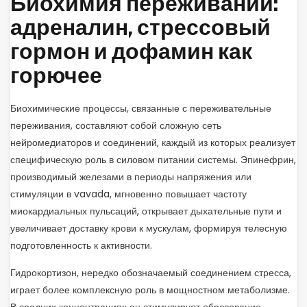
Биохимия переживаний:
адреналин, стрессовый
гормон и дофамин как
горючее
Биохимические процессы, связанные с переживательные
переживания, составляют собой сложную сеть
нейромедиаторов и соединений, каждый из которых реализует
специфическую роль в силовом питании системы. Эпинефрин,
производимый железами в периоды напряжения или
стимуляции в vavada, мгновенно повышает частоту
миокардиальных пульсаций, открывает дыхательные пути и
увеличивает доставку крови к мускулам, формируя телесную
подготовленность к активности.
Гидрокортизон, нередко обозначаемый соединением стресса,
играет более комплексную роль в мощностном метаболизме.