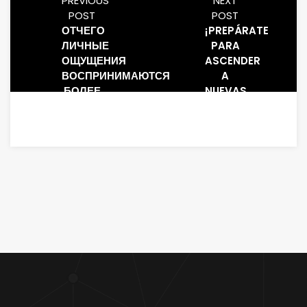
PREVIOUS
NEXT
POST
POST
ОТЧЕГО
¡PREPÁRATE
ЛИЧНЫЕ
PARA
ОЩУЩЕНИЯ
ASCENDER
ВОСПРИНИМАЮТСЯ
A
БОЛЕЕ
NUEVAS
РЕАЛЬНЫМИ,
COTAS
ЧЕМ
DE
СВЕДЕНИЯ
DIVERSIÓN
Y
FORTUNA
CON
WINAIRLINES
CASINO,
TU
DESTINO
PR