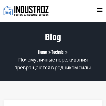
To
Blog
Home
Techniq
Почему личные переживания
превращаются в родником силы