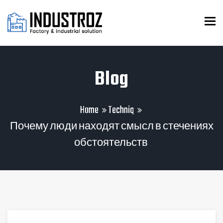
To
Blog
Home
Techniq
Почему люди находят смысл в стечениях
обстоятельств