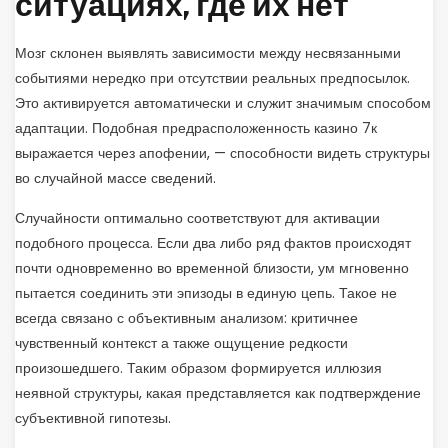
ситуациях, где их нет
Мозг склонен выявлять зависимости между несвязанными
событиями нередко при отсутствии реальных предпосылок.
Это активируется автоматически и служит значимым способом
адаптации. Подобная предрасположенность казино 7к
выражается через апофении, — способности видеть структуры
во случайной массе сведений.
Случайности оптимально соответствуют для активации
подобного процесса. Если два либо ряд фактов происходят
почти одновременно во временной близости, ум мгновенно
пытается соединить эти эпизоды в единую цепь. Такое не
всегда связано с объективным анализом: критичнее
чувственный контекст а также ощущение редкости
произошедшего. Таким образом формируется иллюзия
неявной структуры, какая представляется как подтверждение
субъективной гипотезы.