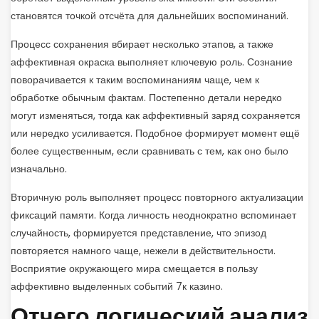
становятся точкой отсчёта для дальнейших воспоминаний.
Процесс сохранения вбирает несколько этапов, а также
аффективная окраска выполняет ключевую роль. Сознание
поворачивается к таким воспоминаниям чаще, чем к
обработке обычным фактам. Постепенно детали нередко
могут изменяться, тогда как аффективный заряд сохраняется
или нередко усиливается. Подобное формирует момент ещё
более существенным, если сравнивать с тем, как оно было
изначально.
Вторичную роль выполняет процесс повторного актуализации
фиксаций памяти. Когда личность неоднократно вспоминает
случайность, формируется представление, что эпизод
повторяется намного чаще, нежели в действительности.
Восприятие окружающего мира смещается в пользу
аффективно выделенных событий 7к казино.
Отчего логический анализ