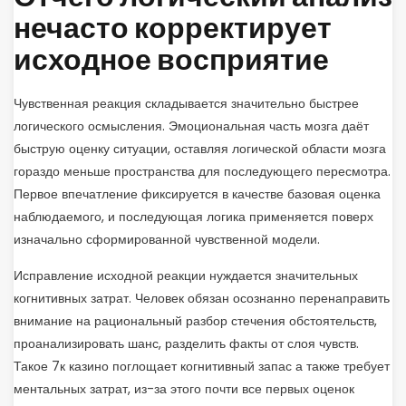
нечасто корректирует
исходное восприятие
Чувственная реакция складывается значительно быстрее
логического осмысления. Эмоциональная часть мозга даёт
быструю оценку ситуации, оставляя логической области мозга
гораздо меньше пространства для последующего пересмотра.
Первое впечатление фиксируется в качестве базовая оценка
наблюдаемого, и последующая логика применяется поверх
изначально сформированной чувственной модели.
Исправление исходной реакции нуждается значительных
когнитивных затрат. Человек обязан осознанно перенаправить
внимание на рациональный разбор стечения обстоятельств,
проанализировать шанс, разделить факты от слоя чувств.
Такое 7к казино поглощает когнитивный запас а также требует
ментальных затрат, из-за этого почти все первых оценок