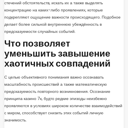
стечений обстоятельств, искать их а также выделять
концентрацию на каких-либо проявлениях, которые
подкрепляют ощущение важности происходящего. Подобное
делает более сильной внутреннюю убеждённость в
предсказуемости случайных событий.
Что позволяет
уменьшить завышение
хаотичных совпадений
С целью объективного понимания важно осознавать
масштабность происшествий а также математическую
предсказуемость повторного возникновения. Осознание
принципа казино 7к, будто редкие эпизоды неизбежно
проявляются в условиях широком количестве взаимодействий
с миром, способствует снизить этих событий личную
значимость.