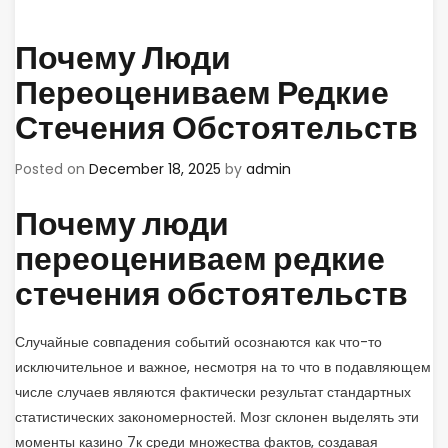
Почему Люди
Переоцениваем Редкие
Стечения Обстоятельств
Posted on
December 18, 2025
by
admin
Почему люди
переоцениваем редкие
стечения обстоятельств
Случайные совпадения событий осознаются как что-то
исключительное и важное, несмотря на то что в подавляющем
числе случаев являются фактически результат стандартных
статистических закономерностей. Мозг склонен выделять эти
моменты казино 7к среди множества фактов, создавая