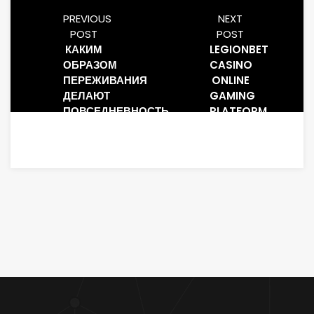
PREVIOUS
NEXT
POST
POST
КАКИМ
LEGIONBET
ОБРАЗОМ
CASINO
ПЕРЕЖИВАНИЯ
ONLINE
ДЕЛАЮТ
GAMING
ПОВСЕДНЕВНОСТЬ
PLATFORM
НАСЫЩЕННЕЕ
AND
WEBSITE
REVIEW