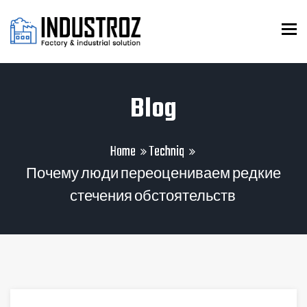
To
Blog
Home
Techniq
Почему люди переоцениваем редкие
стечения обстоятельств