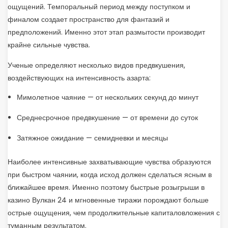
ощущений. Темпоральный период между поступком и
финалом создает пространство для фантазий и
предположений. Именно этот этап размытости производит
крайне сильные чувства.
Ученые определяют несколько видов предвкушения,
воздействующих на интенсивность азарта:
Мимолетное чаяние — от нескольких секунд до минут
Среднесрочное предвкушение — от времени до суток
Затяжное ожидание — семидневки и месяцы
Наиболее интенсивные захватывающие чувства образуются
при быстром чаянии, когда исход должен сделаться ясным в
ближайшее время. Именно поэтому быстрые розыгрыши в
казино Вулкан 24 и мгновенные тиражи порождают больше
острые ощущения, чем продолжительные капиталовложения с
туманным результатом.