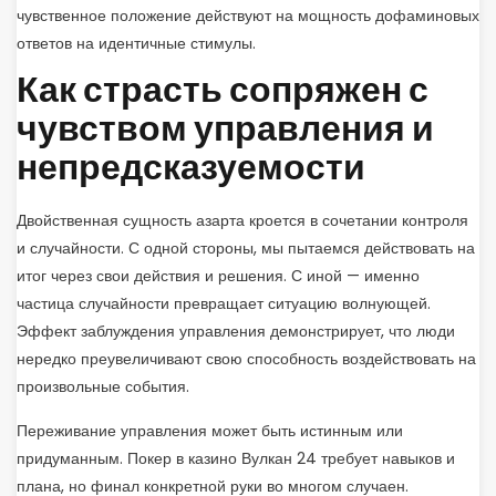
чувственное положение действуют на мощность дофаминовых
ответов на идентичные стимулы.
Как страсть сопряжен с
чувством управления и
непредсказуемости
Двойственная сущность азарта кроется в сочетании контроля
и случайности. С одной стороны, мы пытаемся действовать на
итог через свои действия и решения. С иной — именно
частица случайности превращает ситуацию волнующей.
Эффект заблуждения управления демонстрирует, что люди
нередко преувеличивают свою способность воздействовать на
произвольные события.
Переживание управления может быть истинным или
придуманным. Покер в казино Вулкан 24 требует навыков и
плана, но финал конкретной руки во многом случаен.