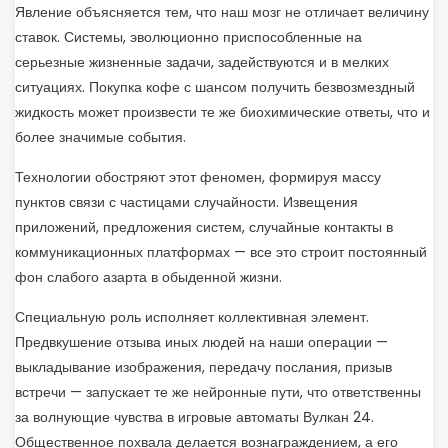
Явление объясняется тем, что наш мозг не отличает величину
ставок. Системы, эволюционно приспособленные на
серьезные жизненные задачи, задействуются и в мелких
ситуациях. Покупка кофе с шансом получить безвозмездный
жидкость может произвести те же биохимические ответы, что и
более значимые события.
Технологии обостряют этот феномен, формируя массу
пунктов связи с частицами случайности. Извещения
приложений, предложения систем, случайные контакты в
коммуникационных платформах — все это строит постоянный
фон слабого азарта в обыденной жизни.
Специальную роль исполняет коллективная элемент.
Предвкушение отзыва иных людей на наши операции —
выкладывание изображения, передачу послания, призыв
встречи — запускает те же нейронные пути, что ответственны
за волнующие чувства в игровые автоматы Вулкан 24.
Общественное похвала делается вознаграждением, а его