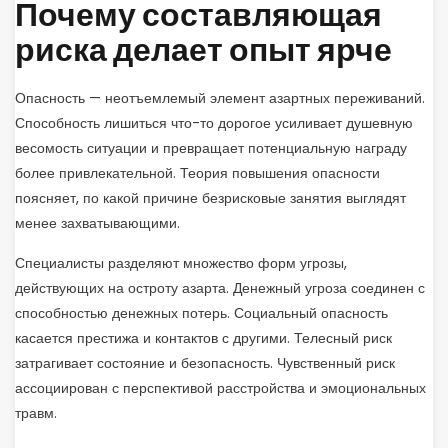
Почему составляющая
риска делает опыт ярче
Опасность — неотъемлемый элемент азартных переживаний.
Способность лишиться что-то дорогое усиливает душевную
весомость ситуации и превращает потенциальную награду
более привлекательной. Теория повышения опасности
поясняет, по какой причине безрисковые занятия выглядят
менее захватывающими.
Специалисты разделяют множество форм угрозы,
действующих на остроту азарта. Денежный угроза соединен с
способностью денежных потерь. Социальный опасность
касается престижа и контактов с другими. Телесный риск
затрагивает состояние и безопасность. Чувственный риск
ассоциирован с перспективой расстройства и эмоциональных
травм.