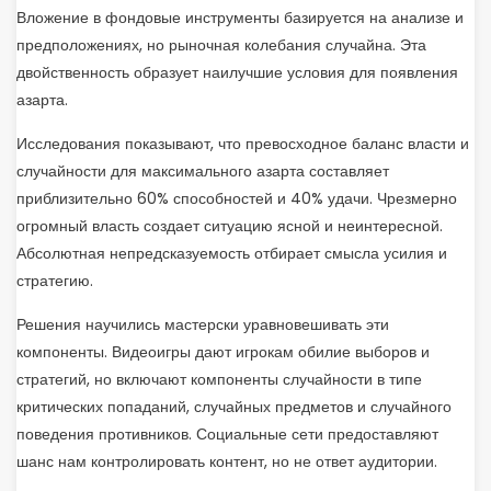
Вложение в фондовые инструменты базируется на анализе и
предположениях, но рыночная колебания случайна. Эта
двойственность образует наилучшие условия для появления
азарта.
Исследования показывают, что превосходное баланс власти и
случайности для максимального азарта составляет
приблизительно 60% способностей и 40% удачи. Чрезмерно
огромный власть создает ситуацию ясной и неинтересной.
Абсолютная непредсказуемость отбирает смысла усилия и
стратегию.
Решения научились мастерски уравновешивать эти
компоненты. Видеоигры дают игрокам обилие выборов и
стратегий, но включают компоненты случайности в типе
критических попаданий, случайных предметов и случайного
поведения противников. Социальные сети предоставляют
шанс нам контролировать контент, но не ответ аудитории.