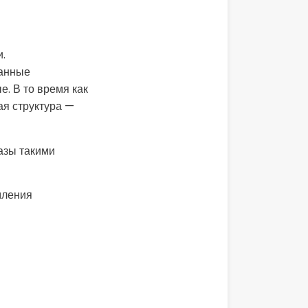
.
данные
. В то время как
ая структура —
азы такими
мления