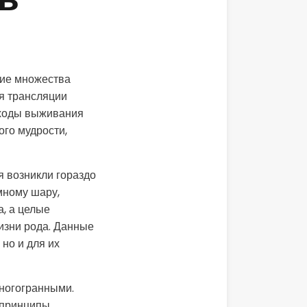
ь
ние множества
я трансляции
одходы выживания
го мудрости,
я возникли гораздо
мному шару,
, а целые
изни рода. Данные
но и для их
ногогранными.
 принципы,