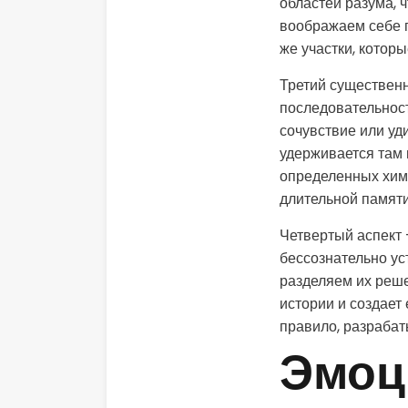
областей разума, 
воображаем себе г
же участки, котор
Третий существенн
последовательност
сочувствие или уд
удерживается там 
определенных хим
длительной памяти
Четвертый аспект 
бессознательно ус
разделяем их реше
истории и создает
правило, разрабат
Эмоц