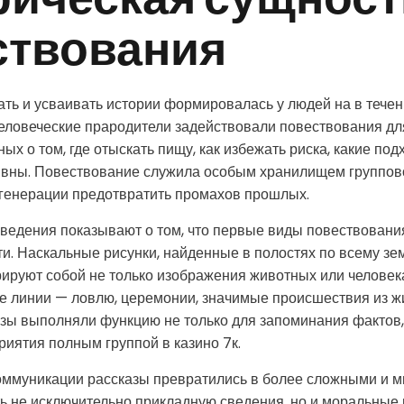
рическая сущност
ствования
ть и усваивать истории формировалась у людей на в тече
еловеческие прародители задействовали повествования дл
ых о том, где отыскать пищу, как избежать риска, какие п
вны. Повествование служила особым хранилищем группово
 генерации предотвратить промахов прошлых.
ведения показывают о том, что первые виды повествовани
и. Наскальные рисунки, найденные в полостях по всему зе
ируют собой не только изображения животных или человека
е линии — ловлю, церемонии, значимые происшествия из ж
зы выполняли функцию не только для запоминания фактов, 
риятия полным группой в казино 7к.
оммуникации рассказы превратились в более сложными и м
ь не исключительно прикладную сведения, но и моральные