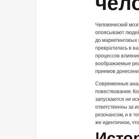
чел
Человеческий мозг
опоясывают людей 
до маркетинговых 
превратилась в ва
процессов влияния
воображаемые реа
приемов донесения
Современные анал
повествования. К
запускаются не ис
ответственны за 
резонансом, и в т
же идентичное, что