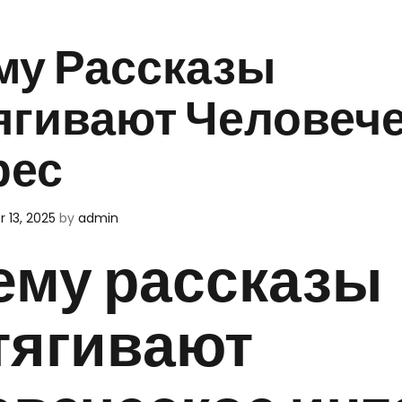
му Рассказы
ягивают Человеч
рес
 13, 2025
by
admin
ему рассказы
тягивают