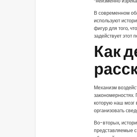
“неизменно изрека
В современном об
используют истори
фигур для того, ч
задействует этот 
Как д
расс
Механизм воздейст
закономерностях. 
которую наш мозг 
организовать свед
Во-вторых, истори
представляемые с