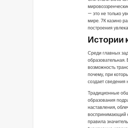
мировоззренчески
— это не только у
мире. 7К казино р
построения увлека
Истории 
Среди главных зад
образовательная. 
возможность транс
почему, при котор
создает сведения 
Традиционные общ
образования подр
наставления, обл
воспринимающий ск
правила значитель