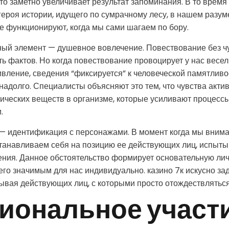
что заметно увеличивает результат запоминания. В то время
ероя истории, идущего по сумрачному лесу, в нашем разум
ые функционируют, когда мы сами шагаем по бору.
ый элемент — душевное вовлечение. Повествование без чу
ь фактов. Но когда повествование провоцирует у нас весель
ивление, сведения “фиксируется” к человеческой памятливо
надолго. Специалисты объясняют это тем, что чувства акти
ических веществ в организме, которые усиливают процес
.
— идентификация с персонажами. В момент когда мы внима
танавливаем себя на позицию ее действующих лиц, испыты
ния. Данное обстоятельство формирует основательную лич
 его значимым для нас индивидуально. казино 7к искусно зад
ывая действующих лиц, с которыми просто отождествляться
иональное участи