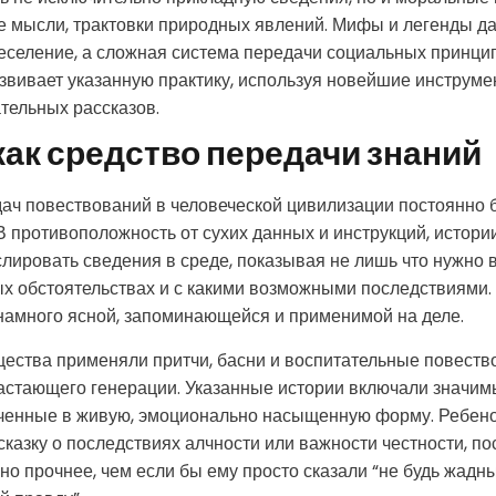
е мысли, трактовки природных явлений. Мифы и легенды д
веселение, а сложная система передачи социальных принци
азвивает указанную практику, используя новейшие инструме
тельных рассказов.
как средство передачи знаний
ач повествований в человеческой цивилизации постоянно 
В противоположность от сухих данных и инструкций, истори
лировать сведения в среде, показывая не лишь что нужно в
ых обстоятельствах и с какими возможными последствиями.
намного ясной, запоминающейся и применимой на деле.
ества применяли притчи, басни и воспитательные повеств
астающего генерации. Указанные истории включали значи
еченные в живую, эмоционально насыщенную форму. Ребено
азку о последствиях алчности или важности честности, пос
но прочнее, чем если бы ему просто сказали “не будь жадн