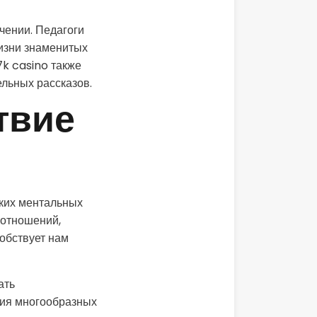
чении. Педагоги
жизни знаменитых
7k casino также
льных рассказов.
твие
ьких ментальных
 отношений,
собствует нам
ать
ния многообразных