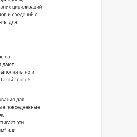
авних цивилизаций
пов и сведений о
нты для
была
и дают
ыполнять, но и
 Такой способ
ования для
мые повседневные
к,
тигает эти
ым” или