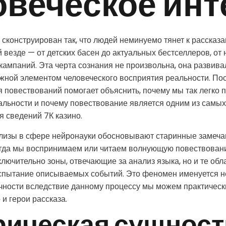
овеческое инт
 сконструирован так, что людей неминуемо тянет к рассказа
везде — от детских басен до актуальных бестселлеров, от 
кампаний. Эта черта сознания не произвольна, она развива
жной элементом человеческого восприятия реальности. По
 повествований помогает объяснить, почему мы так легко 
льности и почему повествование является одним из самы
 сведений 7К казино.
изы в сфере нейронауки обосновывают старинные замечан
огда мы воспринимаем или читаем волнующую повествовани
ключительно зоны, отвечающие за анализ языка, но и те обл
испытание описываемых событий. Это феномен именуется 
очности вследствие данному процессу мы можем практическ
 и герои рассказа.