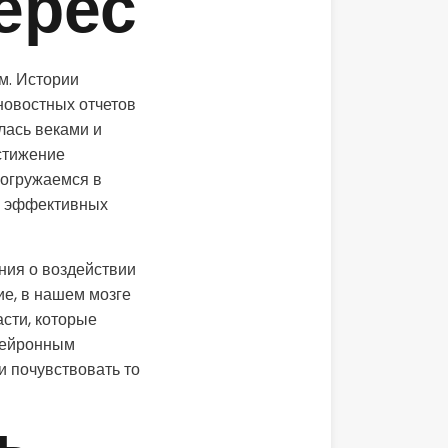
ерес
м. Истории
новостных отчетов
лась веками и
стижение
погружаемся в
х эффективных
ия о воздействии
е, в нашем мозге
асти, которые
нейронным
и почувствовать то