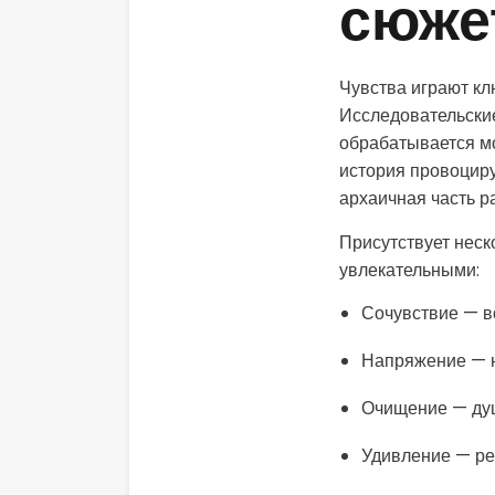
сюже
Чувства играют кл
Исследовательски
обрабатывается мо
история провоциру
архаичная часть р
Присутствует неск
увлекательными:
Сочувствие — в
Напряжение — н
Очищение — ду
Удивление — ре