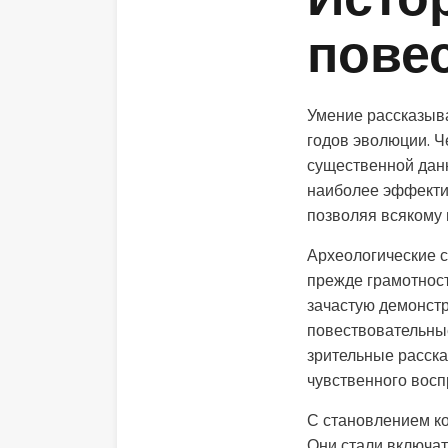
Исто
пове
Умение рассказыва
годов эволюции. Ч
существенной данн
наиболее эффекти
позволяя всякому
Археологические с
прежде грамотност
зачастую демонстр
повествовательны
зрительные расска
чувственного восп
С становлением к
Они стали включат