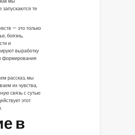
 как мы
е запускаются те
вств — это только
е, боязнь,
сти и
вируют выработку
сы формирования
ем рассказ, мы
ваем их чувства,
ную связь с сутью
ействует этот
.
е в