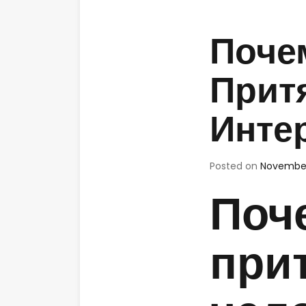
Поче
Прит
Инте
Posted on
November
Поч
при