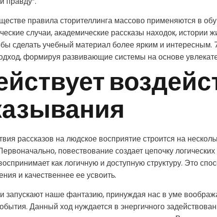
й правду”.
ществе правила сторителлинга массово применяются в обу
ческие случаи, академические рассказы находок, истории 
тобы сделать учебный материал более ярким и интересным. 
подход, формируя развивающие системы на основе увлекате
ействует воздейс
казывания
вия рассказов на людское восприятие строится на нескол
Первоначально, повествование создает цепочку логических
воспринимает как логичную и доступную структуру. Это спо
ения и качественнее ее усвоить.
и запускают наше фантазию, принуждая нас в уме воображ
обытия. Данный ход нуждается в энергичного задействова