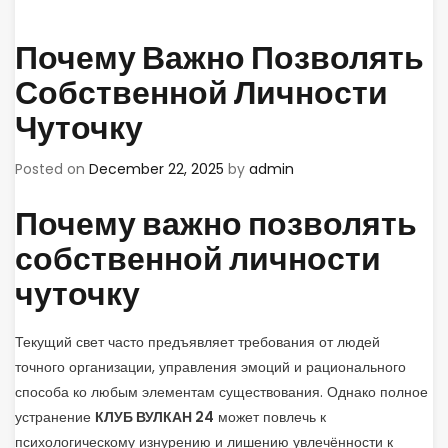
Почему Важно Позволять
Собственной Личности
Чуточку
Posted on
December 22, 2025
by
admin
Почему важно позволять
собственной личности
чуточку
Текущий свет часто предъявляет требования от людей
точного организации, управления эмоций и рационального
способа ко любым элементам существования. Однако полное
устранение
КЛУБ ВУЛКАН 24
может повлечь к
психологическому изнурению и лишению увлечённости к