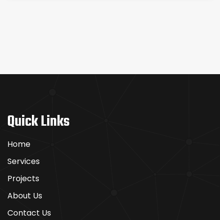
Quick Links
Home
Services
Projects
About Us
Contact Us