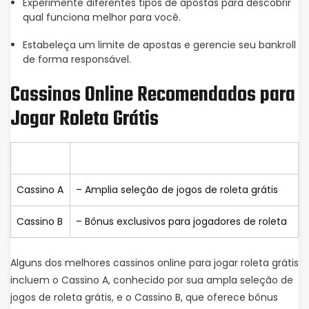
Experimente diferentes tipos de apostas para descobrir
qual funciona melhor para você.
Estabeleça um limite de apostas e gerencie seu bankroll
de forma responsável.
Cassinos Online Recomendados para
Jogar Roleta Grátis
Cassino
Características
Cassino A
– Amplia seleção de jogos de roleta grátis
Cassino B
– Bônus exclusivos para jogadores de roleta
Alguns dos melhores cassinos online para jogar roleta grátis
incluem o Cassino A, conhecido por sua ampla seleção de
jogos de roleta grátis, e o Cassino B, que oferece bônus