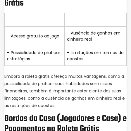
Grátis
Vantagens
Desvantagens
– Ausência de ganhos em
– Acesso gratuito ao jogo
dinheiro real
– Possibilidade de praticar
– Limitações em termos de
estratégias
apostas
Embora a roleta grátis ofereça muitas vantagens, como a
possibilidade de praticar suas habilidades sem riscos
financeiros, também é importante estar ciente das suas
limitações, como a ausência de ganhos em dinheiro real e
as restrições de apostas.
Bordas da Casa (Jogadores e Casa) e
Pagamentos na Roleta Grátis