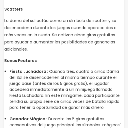
Scatters
La dama del sol actúa como un símbolo de scatter y se
desencadena durante los juegos cuando aparece dos o
más veces en la rueda. Se activan cinco giros gratuitos
para ayudar a aumentar las posibilidades de ganancias
adicionales.
Bonus Features
Fiesta Luchadora
: Cuando tres, cuatro o cinco Dama
del Sol se desencadenen al mismo tiempo durante el
juego base (antes de los 5 giros gratis), el jugador
accederá inmediatamente a un minijuego llamado
Fiesta Luchadora. En este minigame, cada participante
tendrá su propia serie de cinco veces de batalla rápida
para tener la oportunidad de ganar más dinero.
Ganador Mágico
: Durante los 5 giros gratuitos
consecutivos del juego principal, los símbolos ‘mágicos’