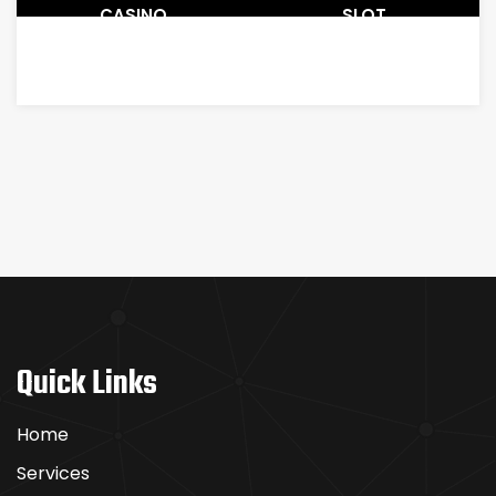
CASINO
SLOT
MASCHINE
ERFAHRUNG
Quick Links
Home
Services