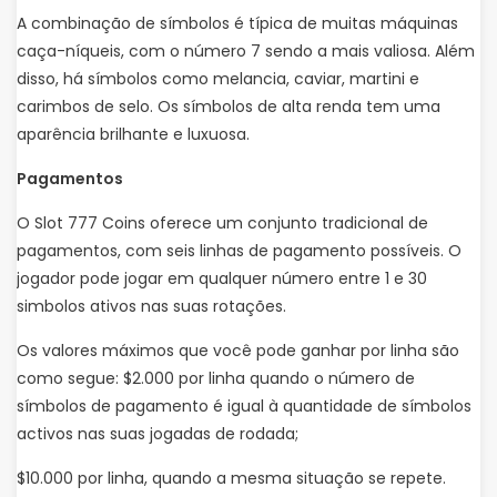
A combinação de símbolos é típica de muitas máquinas
caça-níqueis, com o número 7 sendo a mais valiosa. Além
disso, há símbolos como melancia, caviar, martini e
carimbos de selo. Os símbolos de alta renda tem uma
aparência brilhante e luxuosa.
Pagamentos
O Slot 777 Coins oferece um conjunto tradicional de
pagamentos, com seis linhas de pagamento possíveis. O
jogador pode jogar em qualquer número entre 1 e 30
simbolos ativos nas suas rotações.
Os valores máximos que você pode ganhar por linha são
como segue: $2.000 por linha quando o número de
símbolos de pagamento é igual à quantidade de símbolos
activos nas suas jogadas de rodada;
$10.000 por linha, quando a mesma situação se repete.