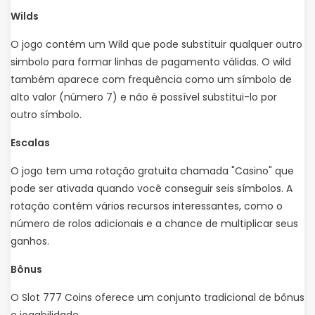
Wilds
O jogo contém um Wild que pode substituir qualquer outro
simbolo para formar linhas de pagamento válidas. O wild
também aparece com frequência como um símbolo de
alto valor (número 7) e não é possível substitui-lo por
outro símbolo.
Escalas
O jogo tem uma rotação gratuita chamada "Casino" que
pode ser ativada quando você conseguir seis símbolos. A
rotação contém vários recursos interessantes, como o
número de rolos adicionais e a chance de multiplicar seus
ganhos.
Bônus
O Slot 777 Coins oferece um conjunto tradicional de bônus