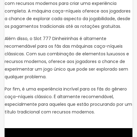
com recursos modernos para criar uma experiência
completa. A máquina caça-níqueis oferece aos jogadores
a chance de explorar cada aspecto da jogabilidade, desde
os pagamentos tradicionais até as rotações gratuitas.
Além disso, o Slot 777 Dinheirinhas é altamente
recomendável para os fãs das máquinas caça-níqueis
clássicas. Com sua combinação de elementos luxuosos e
recursos modernos, oferece aos jogadores a chance de
experimentar um jogo único que pode ser explorado sem
qualquer problema.
Por fim, é uma experiência incrível para os fãs do gênero
caça-níqueis clássico. É altamente recomendável,
especialmente para aqueles que estão procurando por um
título tradicional com recursos modernos.