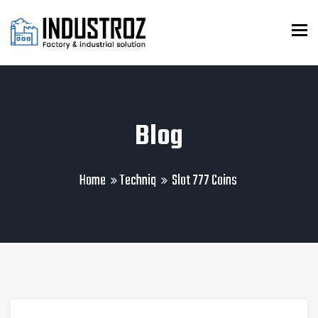
To
Blog
Home
Techniq
Slot 777 Coins