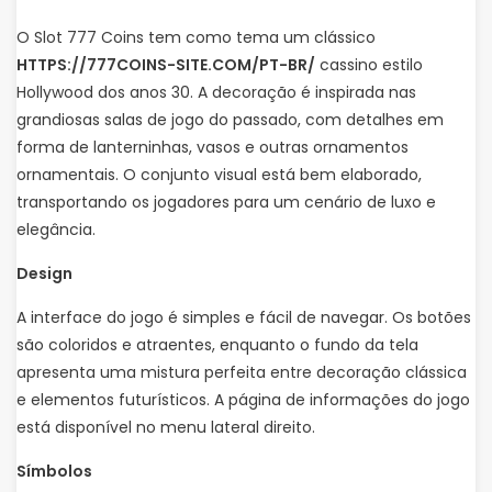
O Slot 777 Coins tem como tema um clássico
HTTPS://777COINS-SITE.COM/PT-BR/
cassino estilo
Hollywood dos anos 30. A decoração é inspirada nas
grandiosas salas de jogo do passado, com detalhes em
forma de lanterninhas, vasos e outras ornamentos
ornamentais. O conjunto visual está bem elaborado,
transportando os jogadores para um cenário de luxo e
elegância.
Design
A interface do jogo é simples e fácil de navegar. Os botões
são coloridos e atraentes, enquanto o fundo da tela
apresenta uma mistura perfeita entre decoração clássica
e elementos futurísticos. A página de informações do jogo
está disponível no menu lateral direito.
Símbolos