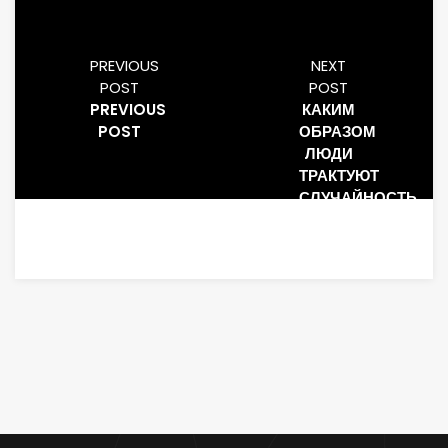
PREVIOUS
NEXT
POST
POST
PREVIOUS
КАКИМ
POST
ОБРАЗОМ
ЛЮДИ
ТРАКТУЮТ
СЛУЧАЙНОСТЬ
И
ДОЛЮ