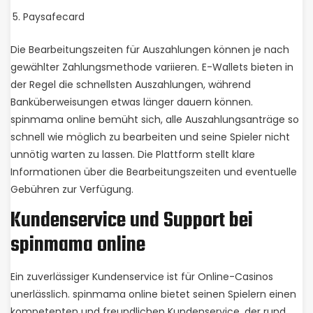
Paysafecard
Die Bearbeitungszeiten für Auszahlungen können je nach
gewählter Zahlungsmethode variieren. E-Wallets bieten in
der Regel die schnellsten Auszahlungen, während
Banküberweisungen etwas länger dauern können.
spinmama online bemüht sich, alle Auszahlungsanträge so
schnell wie möglich zu bearbeiten und seine Spieler nicht
unnötig warten zu lassen. Die Plattform stellt klare
Informationen über die Bearbeitungszeiten und eventuelle
Gebühren zur Verfügung.
Kundenservice und Support bei
spinmama online
Ein zuverlässiger Kundenservice ist für Online-Casinos
unerlässlich. spinmama online bietet seinen Spielern einen
kompetenten und freundlichen Kundenservice, der rund