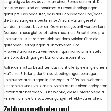
sorgfältig zu lesen, bevor man einen Bonus annimmt. Die
meisten Boni sind an bestimmte Umsatzbedingungen
geknüpft. Das bedeutet, dass der Bonusbetrag und/oder
die Einzahlung eine bestimmte Anzahl Mal umgesetzt
werden müssen, bevor ein Gewinn ausgezahlt werden kann.
Darüber hinaus gibt es oft eine maximale Einsatzhöhe pro
Spielrunde. Es ist ratsam, sich vor dem Spielen über die
geltenden Bedingungen zu informieren, um
Missverständnisse zu vermeiden. spinmama online stellt
alle Bonusbedingungen klar und transparent dar.
Außerdem ist zu beachten das nicht alle Spiele in gleichem
Maße zur Erfüllung der Umsatzbedingungen beitragen.
Spielautomaten tragen in der Regel zu 100% bei, während
Tischspiele und Live-Casino-Spiele oft nur einen geringeren
Prozentsatz beitragen. Es ist wichtig, diese Unterschiede zu
kennen, um die Umsatzbedingungen effektiv zu erfüllen.
Zahlungsmethoden und