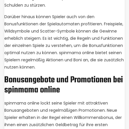
Schulden zu stürzen.
Darüber hinaus können Spieler auch von den
Bonusfunktionen der Spielautomaten profitieren. Freispiele,
Wildsymbole und Scatter-Symbole können die Gewinne
erheblich steigern. Es ist wichtig, die Regeln und Funktionen
der einzelnen Spiele zu verstehen, um die Bonusfunktionen
optimal nutzen zu können. spinmama online bietet seinen
Spielern regelmäßig Aktionen und Boni an, die sie zusätzlich
nutzen können.
Bonusangebote und Promotionen bei
spinmama online
spinmama online lockt seine Spieler mit attraktiven
Bonusangeboten und regelmäßigen Promotionen. Neue
Spieler erhalten in der Regel einen Willkommensbonus, der
ihnen einen zusätzlichen Geldbetrag für ihre ersten