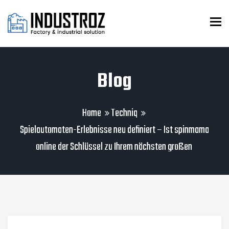
To
Blog
Home
Techniq
Spielautomaten-Erlebnisse neu definiert – Ist spinmama
online der Schlüssel zu Ihrem nächsten großen