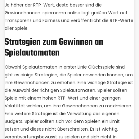
Je höher der RTP-Wert, desto besser sind die
Gewinnchancen. spinmama online legt großen Wert auf
Transparenz und Fairness und veröffentlicht die RTP-Werte
aller Spiele.
Strategien zum Gewinnen an
Spielautomaten
Obwohl Spielautomaten in erster Linie Glücksspiele sind,
gibt es einige Strategien, die Spieler anwenden können, um
ihre Gewinnchancen zu erhöhen. Eine wichtige Strategie ist
die Auswahl der richtigen Spielautomaten. Spieler sollten
Spiele mit einem hohen RTP-Wert und einer geringen
Volatilität wählen, um ihre Gewinnchancen zu maximieren.
Eine weitere Strategie ist die Verwaltung des eigenen
Budgets. Spieler sollten sich vor dem Spielen ein Limit
setzen und dieses nicht überschreiten. Es ist wichtig,
verantwortungsbewusst zu spielen und sich nicht in