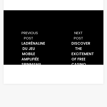
PREVIOUS
NEXT
POST
POST
LADRÉNALINE
DISCOVER
DU JEU
THE
MOBILE
EXCITEMENT
AMPLIFIÉE
OF FREE
SPINMAMA
CASINO
APP
GAMINGS
RÉVOLUTIONNE
SLOTS
VOTRE
EXPÉRIENCE
ET
OPTIMISE
VOS
GAIN