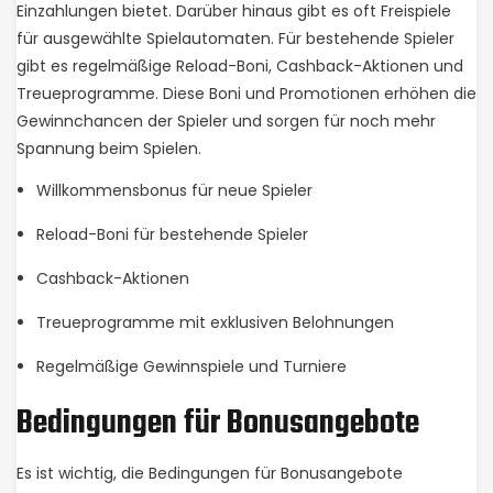
Einzahlungen bietet. Darüber hinaus gibt es oft Freispiele
für ausgewählte Spielautomaten. Für bestehende Spieler
gibt es regelmäßige Reload-Boni, Cashback-Aktionen und
Treueprogramme. Diese Boni und Promotionen erhöhen die
Gewinnchancen der Spieler und sorgen für noch mehr
Spannung beim Spielen.
Willkommensbonus für neue Spieler
Reload-Boni für bestehende Spieler
Cashback-Aktionen
Treueprogramme mit exklusiven Belohnungen
Regelmäßige Gewinnspiele und Turniere
Bedingungen für Bonusangebote
Es ist wichtig, die Bedingungen für Bonusangebote