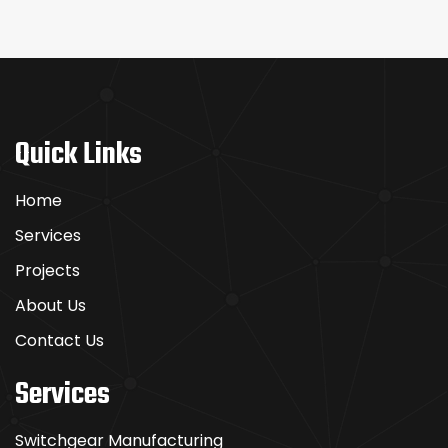
Quick Links
Home
Services
Projects
About Us
Contact Us
Services
Switchgear Manufacturing