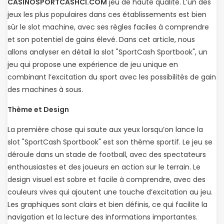
CASINOSPORTCASHCI.COM
jeu de haute qualité. L’un des
jeux les plus populaires dans ces établissements est bien
sûr le slot machine, avec ses règles faciles à comprendre
et son potentiel de gains élevé. Dans cet article, nous
allons analyser en détail la slot "SportCash Sportbook", un
jeu qui propose une expérience de jeu unique en
combinant l’excitation du sport avec les possibilités de gain
des machines à sous.
Thème et Design
La première chose qui saute aux yeux lorsqu’on lance la
slot "SportCash Sportbook" est son thème sportif. Le jeu se
déroule dans un stade de football, avec des spectateurs
enthousiastes et des joueurs en action sur le terrain. Le
design visuel est sobre et facile à comprendre, avec des
couleurs vives qui ajoutent une touche d’excitation au jeu.
Les graphiques sont clairs et bien définis, ce qui facilite la
navigation et la lecture des informations importantes.