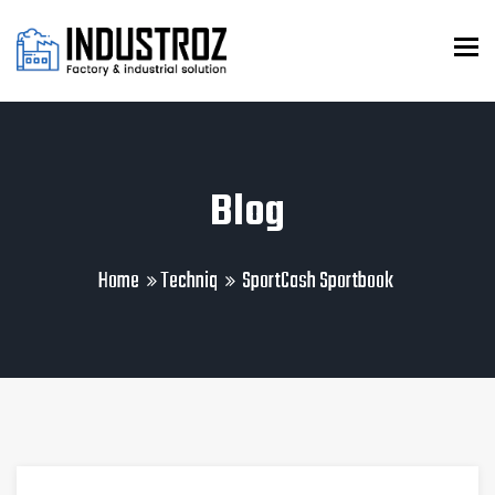
To
Blog
Home
Techniq
SportCash Sportbook