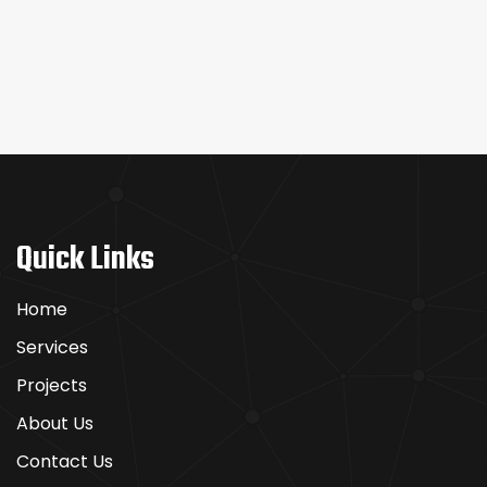
TO
FRESH
FRUIT
SERVERS
STRATEGIES
AND
YOU
CAN
INFO
Quick Links
Home
Services
Projects
About Us
Contact Us