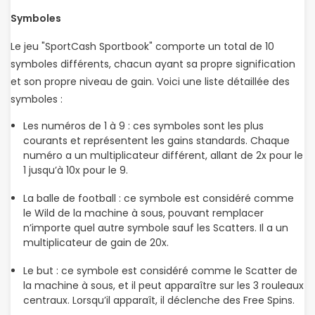
Symboles
Le jeu "SportCash Sportbook" comporte un total de 10
symboles différents, chacun ayant sa propre signification
et son propre niveau de gain. Voici une liste détaillée des
symboles :
Les numéros de 1 à 9 : ces symboles sont les plus
courants et représentent les gains standards. Chaque
numéro a un multiplicateur différent, allant de 2x pour le
1 jusqu’à 10x pour le 9.
La balle de football : ce symbole est considéré comme
le Wild de la machine à sous, pouvant remplacer
n’importe quel autre symbole sauf les Scatters. Il a un
multiplicateur de gain de 20x.
Le but : ce symbole est considéré comme le Scatter de
la machine à sous, et il peut apparaître sur les 3 rouleaux
centraux. Lorsqu’il apparaît, il déclenche des Free Spins.