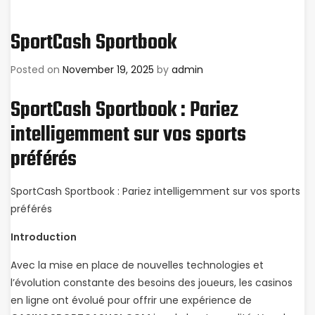
SportCash Sportbook
Posted on
November 19, 2025
by
admin
SportCash Sportbook : Pariez
intelligemment sur vos sports
préférés
SportCash Sportbook : Pariez intelligemment sur vos sports
préférés
Introduction
Avec la mise en place de nouvelles technologies et
l’évolution constante des besoins des joueurs, les casinos
en ligne ont évolué pour offrir une expérience de