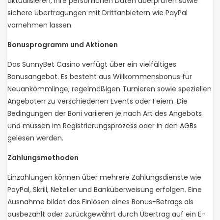
aktualisieren, ihre persönlichen Daten überprüfen sowie
sichere Übertragungen mit Drittanbietern wie PayPal
vornehmen lassen.
Bonusprogramm und Aktionen
Das SunnyBet Casino verfügt über ein vielfältiges
Bonusangebot. Es besteht aus Willkommensbonus für
Neuankömmlinge, regelmäßigen Turnieren sowie speziellen
Angeboten zu verschiedenen Events oder Feiern. Die
Bedingungen der Boni variieren je nach Art des Angebots
und müssen im Registrierungsprozess oder in den AGBs
gelesen werden.
Zahlungsmethoden
Einzahlungen können über mehrere Zahlungsdienste wie
PayPal, Skrill, Neteller und Banküberweisung erfolgen. Eine
Ausnahme bildet das Einlösen eines Bonus-Betrags als
ausbezahlt oder zurückgewährt durch Übertrag auf ein E-