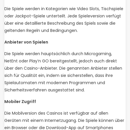
Die Spiele werden in Kategorien wie Video Slots, Tischspiele
oder Jackpot-Spiele unterteilt. Jede Spieleversion verfügt
über eine detaillierte Beschreibung des Spiels sowie die
geltenden Regeln und Bedingungen.
Anbieter von Spielen
Die Spiele werden hauptsächlich durch Microgaming,
NetEnt oder Play’n GO bereitgestellt, jedoch auch direkt
über den Casino-Anbieter. Die genannten Anbieter stellen
sich für Qualität ein, indem sie sicherstellen, dass ihre
Spielautomaten mit modernen Programmen und
Sicherheitsverfahren ausgestattet sind.
Mobiler Zugriff
Die Mobilversion des Casinos ist verfügbar auf allen
Geräten mit einem Internetzugang. Die Spiele können über
ein Browser oder die Download-App auf Smartphones