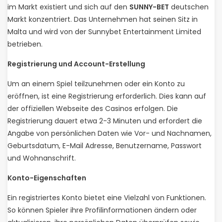
im Markt existiert und sich auf den
SUNNY-BET
deutschen
Markt konzentriert. Das Unternehmen hat seinen Sitz in
Malta und wird von der Sunnybet Entertainment Limited
betrieben.
Registrierung und Account-Erstellung
Um an einem Spiel teilzunehmen oder ein Konto zu
eröffnen, ist eine Registrierung erforderlich. Dies kann auf
der offiziellen Webseite des Casinos erfolgen. Die
Registrierung dauert etwa 2-3 Minuten und erfordert die
Angabe von persönlichen Daten wie Vor- und Nachnamen,
Geburtsdatum, E-Mail Adresse, Benutzername, Passwort
und Wohnanschrift.
Konto-Eigenschaften
Ein registriertes Konto bietet eine Vielzahl von Funktionen.
So können Spieler ihre Profilinformationen ändern oder