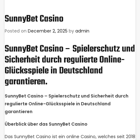
SunnyBet Casino
Posted on
December 2, 2025
by
admin
SunnyBet Casino – Spielerschutz und
Sicherheit durch regulierte Online-
Glücksspiele in Deutschland
garantieren.
SunnyBet Casino – Spielerschutz und Sicherheit durch
regulierte Online-Glücksspiele in Deutschland
garantieren
Überblick über das SunnyBet Casino
Das SunnyBet Casino ist ein online Casino, welches seit 2018