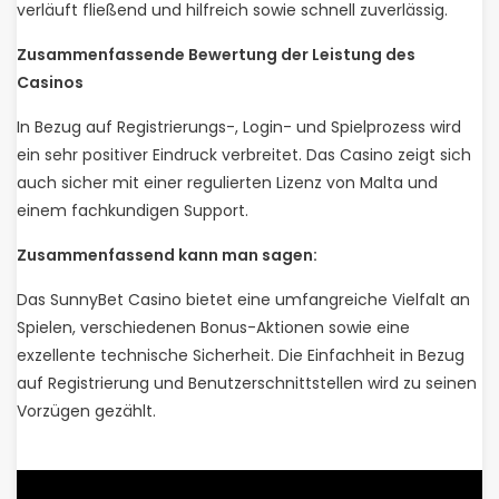
verläuft fließend und hilfreich sowie schnell zuverlässig.
Zusammenfassende Bewertung der Leistung des
Casinos
In Bezug auf Registrierungs-, Login- und Spielprozess wird
ein sehr positiver Eindruck verbreitet. Das Casino zeigt sich
auch sicher mit einer regulierten Lizenz von Malta und
einem fachkundigen Support.
Zusammenfassend kann man sagen:
Das SunnyBet Casino bietet eine umfangreiche Vielfalt an
Spielen, verschiedenen Bonus-Aktionen sowie eine
exzellente technische Sicherheit. Die Einfachheit in Bezug
auf Registrierung und Benutzerschnittstellen wird zu seinen
Vorzügen gezählt.