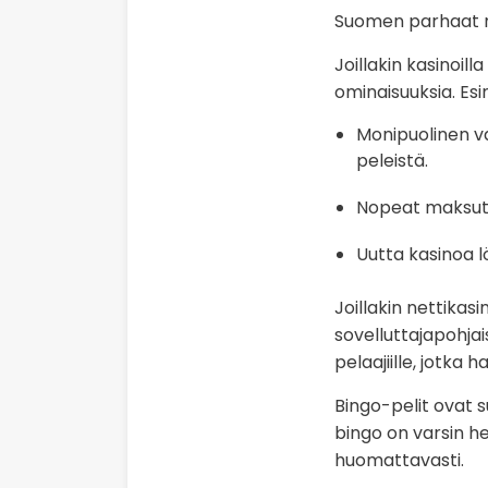
Suomen parhaat n
Joillakin kasinoil
ominaisuuksia. Esi
Monipuolinen val
peleistä.
Nopeat maksut:
Uutta kasinoa l
Joillakin nettikas
sovelluttajapohjai
pelaajiille, jotka 
Bingo-pelit ovat s
bingo on varsin h
huomattavasti.