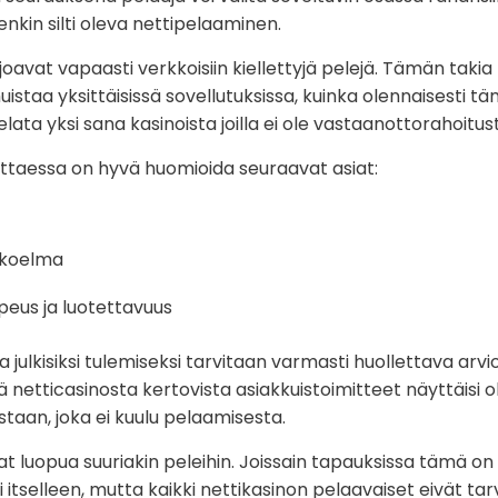
kin silti oleva nettipelaaminen.
oavat vapaasti verkkoisiin kiellettyjä pelejä. Tämän takia
istaa yksittäisissä sovellutuksissa, kuinka olennaisesti t
elata yksi sana kasinoista joilla ei ole vastaanottorahoitus
ittaessa on hyvä huomioida seuraavat asiat:
kokoelma
peus ja luotettavuus
julkisiksi tulemiseksi tarvitaan varmasti huollettava arvio
ä netticasinosta kertovista asiakkuistoimitteet näyttäisi 
taan, joka ei kuulu pelaamisesta.
at luopua suuriakin peleihin. Joissain tapauksissa tämä on 
itselleen, mutta kaikki nettikasinon pelaavaiset eivät tar