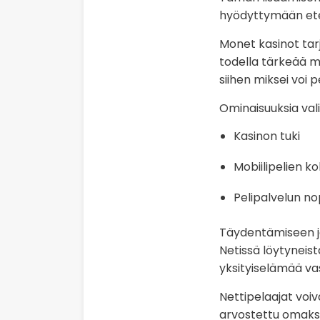
hyödyttymään eten
Monet kasinot tarj
todella tärkeää mu
siihen miksei voi p
Ominaisuuksia val
Kasinon tuki
Mobiilipelien 
Pelipalvelun no
Täydentämiseen ja 
Netissä löytyneist
yksityiselämää vas
Nettipelaajat voiv
arvostettu omaksi 