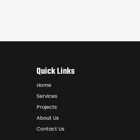
Quick Links
Home
Services
Projects
About Us
Contact Us