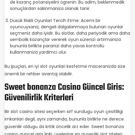
de kazanç potansiyelini ögrenin. Bu adim, beklenmedik
sonuçlardan sakinmaniza olanak tanir.
Düsük Riskli Oyunlari Tercih Etme: Acemi bir
oyuncuysaniz, dengeli dalgalanmaya bulunan oyunlar
seçmeniz daha iyidir. Bu slotlar, daha periyodik ama daha
sembolik kazançlar vererek oyun sürenizi artirmaniza
bununla birlikte paranizi daha yavas kontrollü
kullanmaniza yardimci olur.
Bu ipuçlari, en iyi slot oyunlari kesfetme maceranizda size
önemli bir rehber avantaj olabilir.
Sweet bonanza Casino Güncel Giris:
Güvenilirlik Kriterleri
Bir slot casino sitesi seçerken sirf sundugu oyun çesitliligi
imkanlari degil, ayni zamanda, bununla birlikte ne derece
güvenilir oldugu da kritik öncelik arz eder. Sweet bonanza
casino güncel giris linki, üyelerine en güvenilir slot siteleri