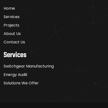
Home
Services
Projects
About Us
Contact Us
Services
Switchgear Manufacturing
Energy Audit
Solutions We Offer