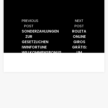
PREVIOUS
NEXT
POST
POST
SONDERZAHLUNGEN
ROLETA
ZUR
ONLINE
GESETZLICHEN
GIROS
IWINFORTUNE
GRÁTIS:
WILLKOMMENSBONUS
UM
RENTENVERSICHERUNG
GUIA
COMPLETO
PARA
JOGADORES
EXPERIENTES