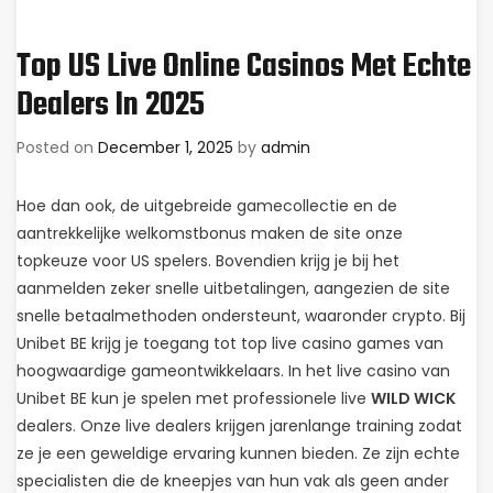
Top US Live Online Casinos Met Echte
Dealers In 2025
Posted on
December 1, 2025
by
admin
Hoe dan ook, de uitgebreide gamecollectie en de
aantrekkelijke welkomstbonus maken de site onze
topkeuze voor US spelers. Bovendien krijg je bij het
aanmelden zeker snelle uitbetalingen, aangezien de site
snelle betaalmethoden ondersteunt, waaronder crypto. Bij
Unibet BE krijg je toegang tot top live casino games van
hoogwaardige gameontwikkelaars. In het live casino van
Unibet BE kun je spelen met professionele live
WILD WICK
dealers. Onze live dealers krijgen jarenlange training zodat
ze je een geweldige ervaring kunnen bieden. Ze zijn echte
specialisten die de kneepjes van hun vak als geen ander