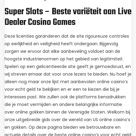
Super Slots – Beste variëteit aan Live
Dealer Casino Games
Deze licenties garanderen dat de site rigoureuze controles
op eerlijkheid en veiligheid heeft ondergaan. Bijgevolg
zorgen we ervoor dat elke aanbeveling voldoet aan de
hoogste industrienormen op het gebied van legitimiteit.
Spelen op een gelicentieerde site geeft je gemoedsrust, en
wij streven ernaar dat voor onze lezers te bieden. Nu hoef je
alleen nog maar onze lijst met aanbevolen online casino’s
voor echt geld te bekijken en er een te kiezen die bij je
interesses past. We zullen ook de platforms benadrukken
die je moet vermijden en andere belangrijke informatie
over online gokken binnen de Verenigde Staten. Welkom bij
onze uitgebreide gids over de wereld van US online casino’s
en gokken. Op deze pagina bieden we betrouwbare en
actuele details over de beste online casino’s voor echt geld