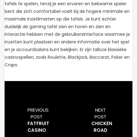
tafels te spelen, tenzij je een ervaren en bekwame speler
bent die zich comfortabel voelt bij de hogere minimale en
maximale inzetlimieten op die tafels. Je kunt echter
duidelijk de gaming tafel zien en horen en zien en
interactie hebben met de gebruikersinterface waarmee je
inzetten kunt plaatsen en andere informatie over het spel
en je accountbalans kunt bekijken. Er zijn talloze klassieke
casinospellen, zoals Roulette, Blackjack, Baccarat, Poker en
Craps.
PREVIOUS
NEXT
POST
POST
FATFRUIT
CHICKEN
CASINO
ROAD