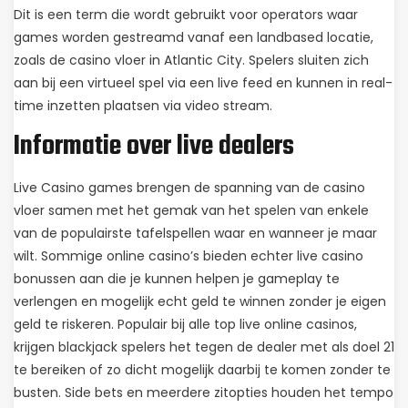
Dit is een term die wordt gebruikt voor operators waar
games worden gestreamd vanaf een landbased locatie,
zoals de casino vloer in Atlantic City. Spelers sluiten zich
aan bij een virtueel spel via een live feed en kunnen in real-
time inzetten plaatsen via video stream.
Informatie over live dealers
Live Casino games brengen de spanning van de casino
vloer samen met het gemak van het spelen van enkele
van de populairste tafelspellen waar en wanneer je maar
wilt. Sommige online casino’s bieden echter live casino
bonussen aan die je kunnen helpen je gameplay te
verlengen en mogelijk echt geld te winnen zonder je eigen
geld te riskeren. Populair bij alle top live online casinos,
krijgen blackjack spelers het tegen de dealer met als doel 21
te bereiken of zo dicht mogelijk daarbij te komen zonder te
busten. Side bets en meerdere zitopties houden het tempo