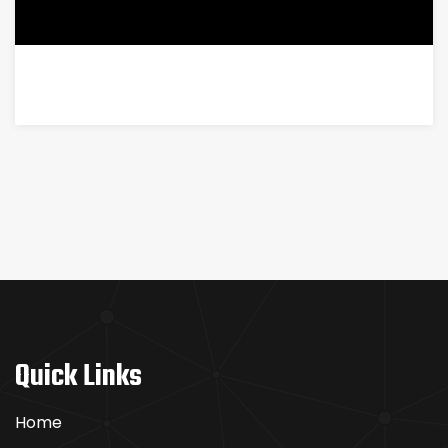
Quick Links
Home